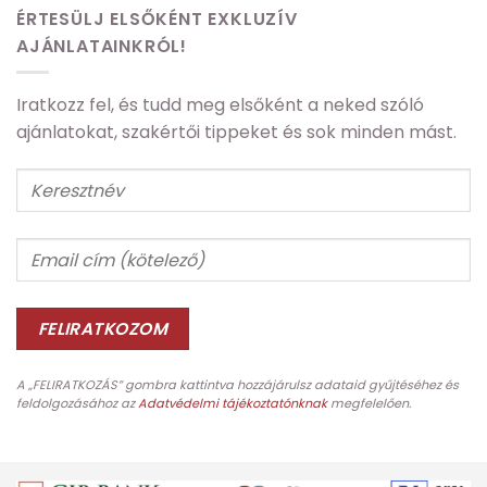
ÉRTESÜLJ ELSŐKÉNT EXKLUZÍV
AJÁNLATAINKRÓL!
Iratkozz fel, és tudd meg elsőként a neked szóló
ajánlatokat, szakértői tippeket és sok minden mást.
A „FELIRATKOZÁS” gombra kattintva hozzájárulsz adataid gyűjtéséhez és
feldolgozásához az
Adatvédelmi tájékoztatónknak
megfelelően.