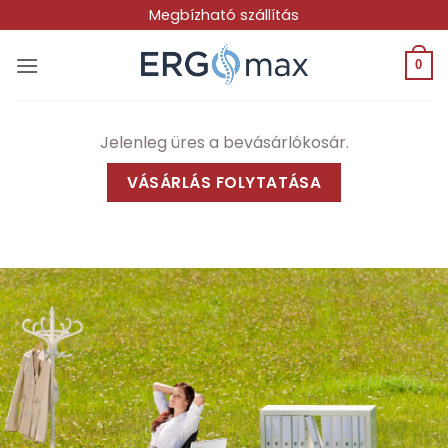
Skip
Megbízható szállítás
to
content
0
Jelenleg üres a bevásárlókosár.
VÁSÁRLÁS FOLYTATÁSA