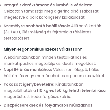
Integrált deréktámasz és lumbális védelem:
Célzottan támasztja meg a gerinc alsó szakaszát,
megelőzve a porckorongsérv kialakulását.
Személyre szabható beállítások:
Állítható karfák
(3D/4D), ülésmélység és fejtámla a tökéletes
testtartásért.
Milyen ergonomikus széket válasszon?
Webáruházunkban minden testalkathoz és
munkatípushoz megtalálja az ideális megoldást:
Napi 8+ órás munkához:
Válasszon lélegző, hálós
háttámlás vagy memóriahabos ergonomikus széket.
Fokozott igénybevételre:
Kínálatunkban
megtalálhatók a
110 kg és 150 kg feletti teherbírású
,
megerősített irodai forgószékek is.
Diszpécsereknek és folyamatos műszakhoz: