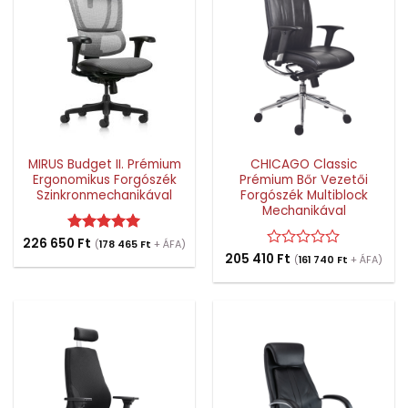
MIRUS Budget II. Prémium
CHICAGO Classic
Ergonomikus Forgószék
Prémium Bőr Vezetői
Szinkronmechanikával
Forgószék Multiblock
Mechanikával
226 650
Értékelés:
Ft
5
(
178 465
Ft
+ ÁFA)
/ 5
205 410
Értékelés:
Ft
(
161 740
Ft
+ ÁFA)
0
/
5