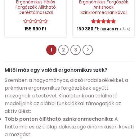
Ergonómikus Hálós
Ergonómikus Forgószék
Forgószék Állítható
Antishock
Deréktámasszal
Szinkronmechanikával
Értékelés:
155 690
Ft
150 380
Értékelés:
Ft
5
(
118 409
Ft
+ ÁFA)
0
/ 5
/
5
1
2
3
Mitől más egy valódi ergonomikus szék?
Szemben a hagyományos, olcsó irodai székekkel, a
prémium ergonomikus forgószékek együtt
mozognak a testével. Kínálatunkban található
modelljeink az alábbi funkciókkal támogatják az
aktív ülést:
Több ponton állítható szinkronmechanika:
A
háttámla és az ülőlap dőlésszöge dinamikusan követi
a mozgást.