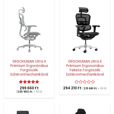
ERGOHUMAN Ultra II
ERGOHUMAN Ultra II
Prémium Ergonómikus
Prémium Ergonomikus
Forgószék
Fekete Forgószék
Szinkronmechanikával
Szinkronmechanikával
Értékelés:
299 660
Ft
5
294 210
Értékelés:
Ft
(
231 661
Ft
+ ÁFA)
(
235 953
/ 5
Ft
+ ÁFA)
0
/
5