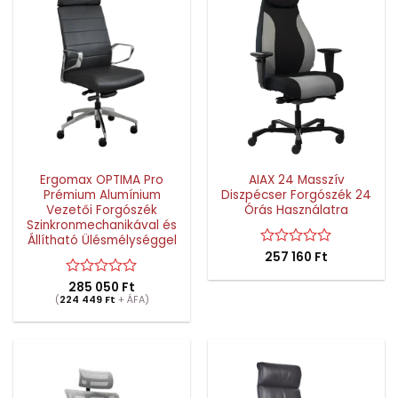
Ergomax OPTIMA Pro
AIAX 24 Masszív
Prémium Alumínium
Diszpécser Forgószék 24
Vezetői Forgószék
Órás Használatra
Szinkronmechanikával és
Állítható Ülésmélységgel
Értékelés:
257 160
Ft
0
/
Értékelés:
285 050
Ft
5
(
224 449
0
Ft
+ ÁFA)
/
5