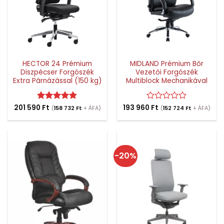
HECTOR 24 Prémium
MIDLAND Prémium Bőr
Diszpécser Forgószék
Vezetői Forgószék
Extra Párnázással (150 kg)
Multiblock Mechanikával
201 590
Értékelés:
Ft
5
193 960
Értékelés:
Ft
(
158 732
Ft
+ ÁFA)
(
152 724
Ft
+ ÁFA)
/ 5
0
/
5
-20%