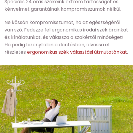
Speciális 24 órás székeink extrém tartósságot és
kényelmet garantálnak kompromisszumok nélkül.
Ne kössön kompromisszumot, ha az egészségéről
van szó. Fedezze fel ergonomikus irodai szék árainkat
és kínálatunkat, és válassza a szakértői minőséget!
Ha pedig bizonytalan a döntésben, olvassa el
részletes
ergonomikus szék választási útmutatónkat
.