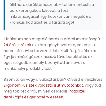
állítható deréktámasznak – tehermentesíti a
porckorongokat, leköveti a test
mikromozgásait, így hatékonyan megelőzi a
krónikus hátfájást és a fáradtságot.
Kínálatunkban megtalálhatók a prémium minőségű
24 órás székek
extrém igénybevételre, valamint a
home office-ba tervezett letisztult forgószékek is.
Egy jó minőségű szék hosszú távú befektetés az
egészségedbe, amely bizonyítottan növeli a
munkahelyi produktivitást.
Bizonytalan vagy a választásban? Olvasd el részletes
Ergonomikus szék választási útmutatónkat
, vagy tudj
meg többet arról, milyen az ideális
irodaszék
derékfájás és gerincsérv esetén
.