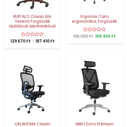
BUFFALO Classic Bőr
Ergomax Cairo
Vezetői Forgószék
ergonomikus forgószék
Multiblock Mechanikával
Original
Curre
198 000
Értékelés:
Ft
158 400
Ft
price
price
Ártartomány:
0
129 670
Értékelés:
Ft
–
187 410
Ft
was:
is:
129
/
0
198
158
670 Ft
5
/
000 Ft.
400 F
-
5
187
410 Ft
OKLAHOMA Classic
MIRO Extra Prémium