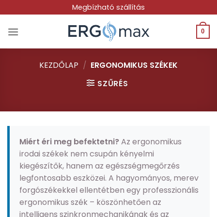
Skip
Megbízható szállítás
to
content
0
KEZDŐLAP
/
ERGONOMIKUS SZÉKEK
SZŰRÉS
Miért éri meg befektetni?
Az ergonomikus
irodai székek nem csupán kényelmi
kiegészítők, hanem az egészségmegőrzés
legfontosabb eszközei. A hagyományos, merev
forgószékekkel ellentétben egy professzionális
ergonomikus szék – köszönhetően az
intelligens szinkronmechanikának és az