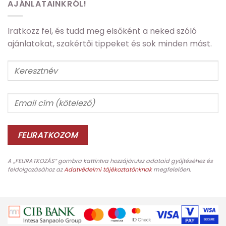
AJÁNLATAINKRÓL!
Iratkozz fel, és tudd meg elsőként a neked szóló
ajánlatokat, szakértői tippeket és sok minden mást.
A „FELIRATKOZÁS” gombra kattintva hozzájárulsz adataid gyűjtéséhez és
feldolgozásához az
Adatvédelmi tájékoztatónknak
megfelelően.