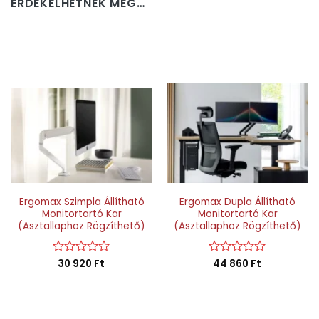
ÉRDEKELHETNEK MÉG…
Ergomax Szimpla Állítható
Ergomax Dupla Állítható
Monitortartó Kar
Monitortartó Kar
(Asztallaphoz Rögzíthető)
(Asztallaphoz Rögzíthető)
Értékelés:
30 920
Ft
Értékelés:
44 860
Ft
0
0
/
/
5
5