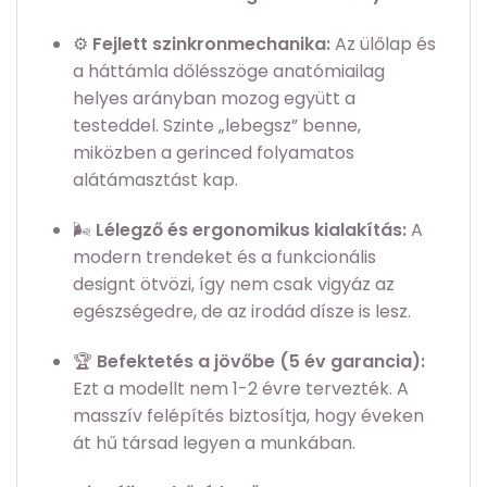
⚙️
Fejlett szinkronmechanika:
Az ülőlap és
a háttámla dőlésszöge anatómiailag
helyes arányban mozog együtt a
testeddel. Szinte „lebegsz” benne,
miközben a gerinced folyamatos
alátámasztást kap.
🌬️
Lélegző és ergonomikus kialakítás:
A
modern trendeket és a funkcionális
designt ötvözi, így nem csak vigyáz az
egészségedre, de az irodád dísze is lesz.
🏆
Befektetés a jövőbe (5 év garancia):
Ezt a modellt nem 1-2 évre tervezték. A
masszív felépítés biztosítja, hogy éveken
át hű társad legyen a munkában.