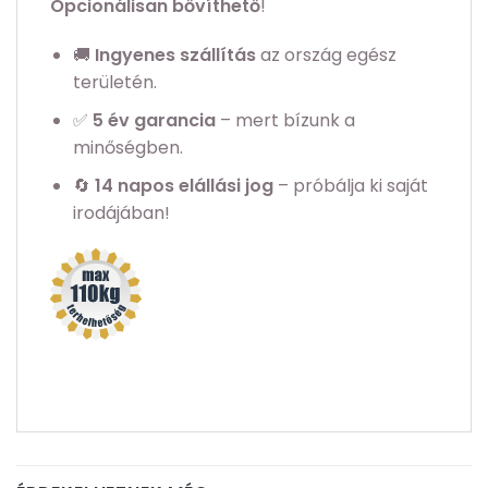
Opcionálisan bővíthető
!
🚚
Ingyenes szállítás
az ország egész
területén.
✅
5
év garancia
– mert bízunk a
minőségben.
🔄
14 napos elállási jog
– próbálja ki saját
irodájában!