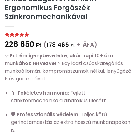
Ergonomikus Forgószék
Szinkronmechanikával
226 650
Értékelés
1
5
(
178 465
+ ÁFA)
Ft
Ft
az 5-ből,
értékelés
✨
Extrém igénybevételre, akár napi 10+ óra
alapján
munkához tervezve!
> Egy igazi csúcskategóriás
munkaállomás, kompromisszumok nélkül, lenyűgöző
5 év garanciával.
🎯
Tökéletes harmónia:
Fejlett
szinkronmechanika a dinamikus ülésért.
🛡️
Professzionális védelem:
Teljes körű
gerinctámasztás az extra hosszú munkanapokon
is.