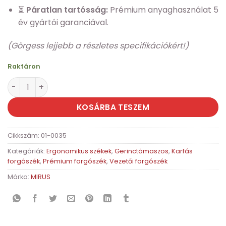
⏳
Páratlan tartósság:
Prémium anyaghasználat 5
év gyártói garanciával.
(Görgess lejjebb a részletes specifikációkért!)
Raktáron
MIRUS Budget II. Prémium Ergonomikus Forgószék Szin
KOSÁRBA TESZEM
Cikkszám:
01-0035
Kategóriák:
Ergonomikus székek
,
Gerinctámaszos
,
Karfás
forgószék
,
Prémium forgószék
,
Vezetői forgószék
Márka:
MIRUS