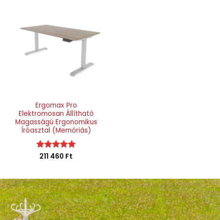
Ergomax Pro
Elektromosan Állítható
Magasságú Ergonomikus
Íróasztal (Memóriás)
Értékelés:
211 460
Ft
5
/ 5