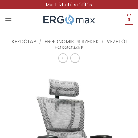
Skip
Megbízható szállítás
to
content
0
KEZDŐLAP
/
ERGONOMIKUS SZÉKEK
/
VEZETŐI
FORGÓSZÉK