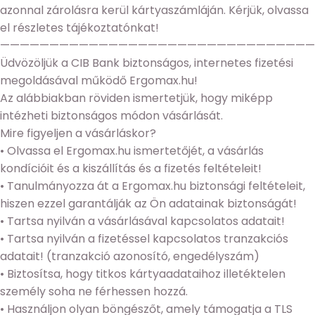
azonnal zárolásra kerül kártyaszámláján. Kérjük, olvassa
el részletes tájékoztatónkat!
————————————————————————————————
Üdvözöljük a CIB Bank biztonságos, internetes fizetési
megoldásával működő Ergomax.hu!
Az alábbiakban röviden ismertetjük, hogy miképp
intézheti biztonságos módon vásárlását.
Mire figyeljen a vásárláskor?
• Olvassa el Ergomax.hu ismertetőjét, a vásárlás
kondícióit és a kiszállítás és a fizetés feltételeit!
• Tanulmányozza át a Ergomax.hu biztonsági feltételeit,
hiszen ezzel garantálják az Ön adatainak biztonságát!
• Tartsa nyilván a vásárlásával kapcsolatos adatait!
• Tartsa nyilván a fizetéssel kapcsolatos tranzakciós
adatait! (tranzakció azonosító, engedélyszám)
• Biztosítsa, hogy titkos kártyaadataihoz illetéktelen
személy soha ne férhessen hozzá.
• Használjon olyan böngészőt, amely támogatja a TLS