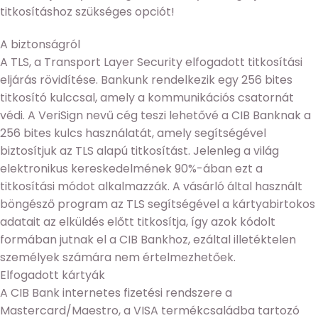
titkosításhoz szükséges opciót!
A biztonságról
A TLS, a Transport Layer Security elfogadott titkosítási
eljárás rövidítése. Bankunk rendelkezik egy 256 bites
titkosító kulccsal, amely a kommunikációs csatornát
védi. A VeriSign nevű cég teszi lehetővé a CIB Banknak a
256 bites kulcs használatát, amely segítségével
biztosítjuk az TLS alapú titkosítást. Jelenleg a világ
elektronikus kereskedelmének 90%-ában ezt a
titkosítási módot alkalmazzák. A vásárló által használt
böngésző program az TLS segítségével a kártyabirtokos
adatait az elküldés előtt titkosítja, így azok kódolt
formában jutnak el a CIB Bankhoz, ezáltal illetéktelen
személyek számára nem értelmezhetőek.
Elfogadott kártyák
A CIB Bank internetes fizetési rendszere a
Mastercard/Maestro, a VISA termékcsaládba tartozó