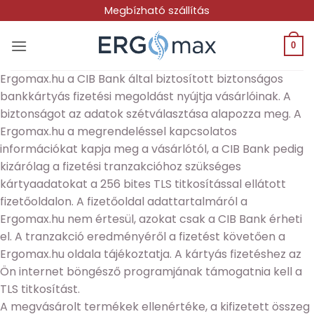
Skip
Megbízható szállítás
to
content
0
Ergomax.hu a CIB Bank által biztosított biztonságos
bankkártyás fizetési megoldást nyújtja vásárlóinak. A
biztonságot az adatok szétválasztása alapozza meg. A
Ergomax.hu a megrendeléssel kapcsolatos
információkat kapja meg a vásárlótól, a CIB Bank pedig
kizárólag a fizetési tranzakcióhoz szükséges
kártyaadatokat a 256 bites TLS titkosítással ellátott
fizetőoldalon. A fizetőoldal adattartalmáról a
Ergomax.hu nem értesül, azokat csak a CIB Bank érheti
el. A tranzakció eredményéről a fizetést követően a
Ergomax.hu oldala tájékoztatja. A kártyás fizetéshez az
Ön internet böngésző programjának támogatnia kell a
TLS titkosítást.
A megvásárolt termékek ellenértéke, a kifizetett összeg