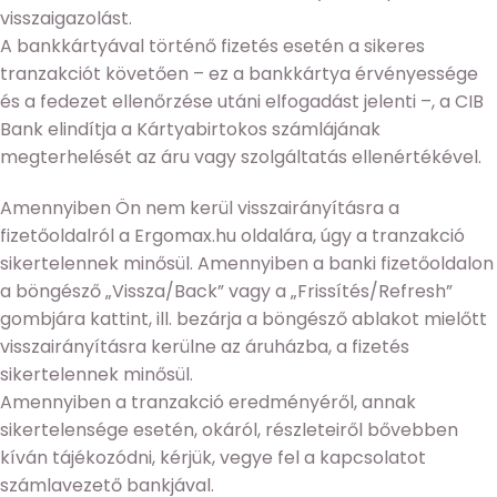
visszaigazolást.
A bankkártyával történő fizetés esetén a sikeres
tranzakciót követően – ez a bankkártya érvényessége
és a fedezet ellenőrzése utáni elfogadást jelenti –, a CIB
Bank elindítja a Kártyabirtokos számlájának
megterhelését az áru vagy szolgáltatás ellenértékével.
Amennyiben Ön nem kerül visszairányításra a
fizetőoldalról a Ergomax.hu oldalára, úgy a tranzakció
sikertelennek minősül. Amennyiben a banki fizetőoldalon
a böngésző „Vissza/Back” vagy a „Frissítés/Refresh”
gombjára kattint, ill. bezárja a böngésző ablakot mielőtt
visszairányításra kerülne az áruházba, a fizetés
sikertelennek minősül.
Amennyiben a tranzakció eredményéről, annak
sikertelensége esetén, okáról, részleteiről bővebben
kíván tájékozódni, kérjük, vegye fel a kapcsolatot
számlavezető bankjával.