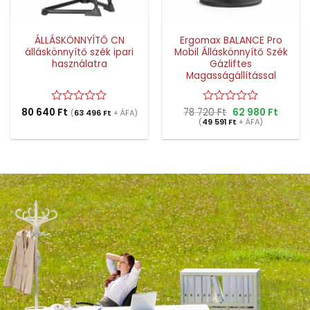
Ergomax BALANCE Pro
ÁLLÁSKÖNNYÍTŐ CN
Mobil Álláskönnyítő Szék
álláskönnyítő szék ipari
Gázliftes
használatra
Magasságállítással
Original
Curren
78 720
Értékelés:
Ft
62 980
Ft
80 640
Értékelés:
Ft
(
63 496
Ft
+ ÁFA)
price
price
(
49 591
0
Ft
+ ÁFA)
0
was:
is:
/
/
78
62
5
5
720 Ft.
980 Ft.