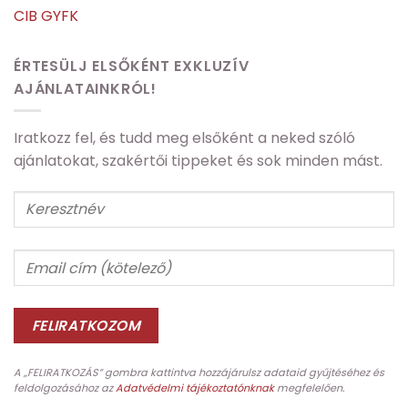
CIB GYFK
ÉRTESÜLJ ELSŐKÉNT EXKLUZÍV
AJÁNLATAINKRÓL!
Iratkozz fel, és tudd meg elsőként a neked szóló
ajánlatokat, szakértői tippeket és sok minden mást.
A „FELIRATKOZÁS” gombra kattintva hozzájárulsz adataid gyűjtéséhez és
feldolgozásához az
Adatvédelmi tájékoztatónknak
megfelelően.