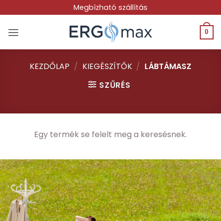
Skip
Megbízható szállítás
to
content
0
KEZDŐLAP
/
KIEGÉSZÍTŐK
/
LÁBTÁMASZ
SZŰRÉS
Egy termék se felelt meg a keresésnek.