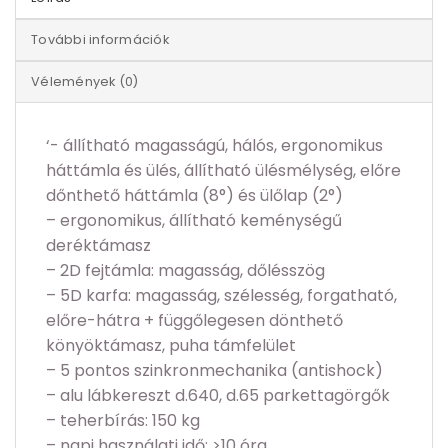
További információk
Vélemények (0)
‘- állítható magasságú, hálós, ergonomikus
háttámla és ülés, állítható ülésmélység, előre
dőnthető háttámla (8°) és ülőlap (2°)
– ergonomikus, állítható keménységű
deréktámasz
– 2D fejtámla: magasság, dőlésszög
– 5D karfa: magasság, szélesség, forgatható,
előre-hátra + függőlegesen dönthető
könyöktámasz, puha támfelület
– 5 pontos szinkronmechanika (antishock)
– alu lábkereszt d.640, d.65 parkettagörgők
– teherbírás: 150 kg
– napi használati idő: >10 óra