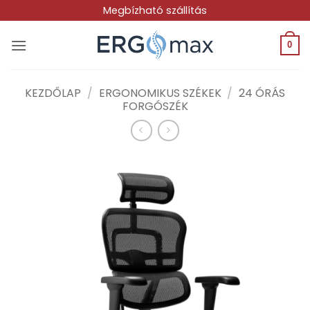
Skip
Megbízható szállítás
to
content
0
KEZDŐLAP
/
ERGONOMIKUS SZÉKEK
/
24 ÓRÁS
FORGÓSZÉK