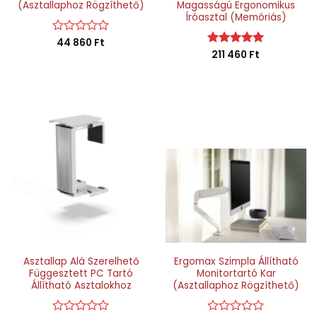
(Asztallaphoz Rögzíthető)
Magasságú Ergonomikus
Íróasztal (Memóriás)
Értékelés:
44 860
Ft
0
Értékelés:
211 460
Ft
5
/
/ 5
5
Asztallap Alá Szerelhető
Ergomax Szimpla Állítható
Függesztett PC Tartó
Monitortartó Kar
Állítható Asztalokhoz
(Asztallaphoz Rögzíthető)