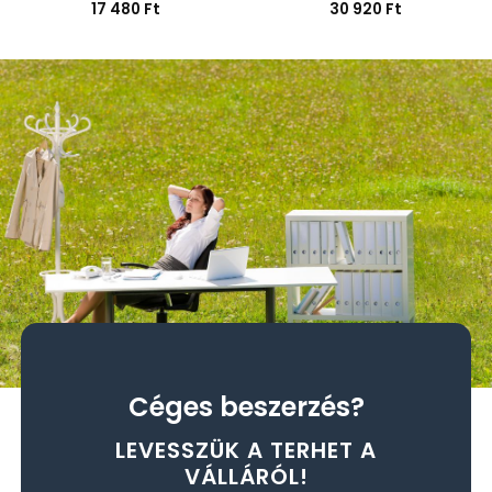
Értékelés:
17 480
Ft
Értékelés:
30 920
Ft
0
0
/
/
5
5
Céges beszerzés?
LEVESSZÜK A TERHET A
VÁLLÁRÓL!