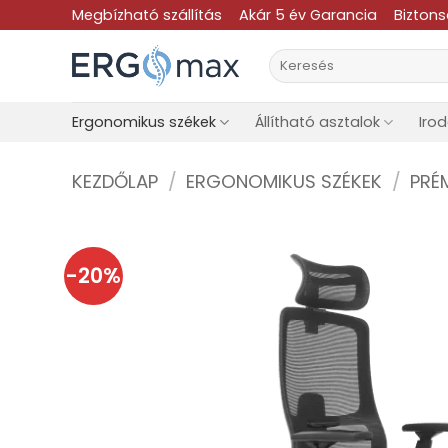
Skip
Megbízható szállítás
Akár 5 év Garancia
Bizton
to
Keresés
content
a
következőre:
Ergonomikus székek
Állítható asztalok
Iro
KEZDŐLAP
/
ERGONOMIKUS SZÉKEK
/
PRÉ
-20%