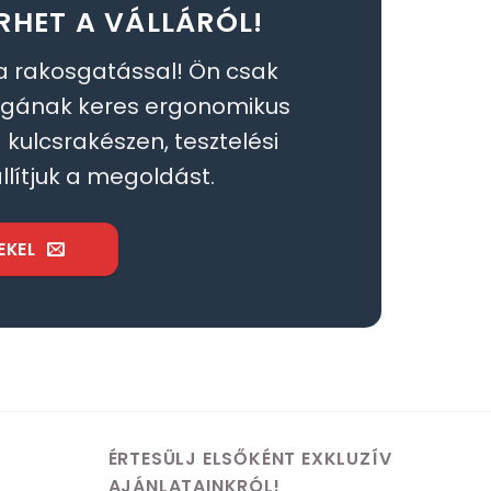
RHET A VÁLLÁRÓL!
a rakosgatással! Ön csak
égának keres ergonomikus
kulcsrakészen, tesztelési
llítjuk a megoldást.
EKEL
ÉRTESÜLJ ELSŐKÉNT EXKLUZÍV
AJÁNLATAINKRÓL!