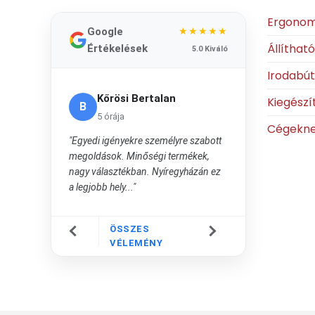
Ergonom
Google
★★★★★
Állíthat
Értékelések
5.0 Kiváló
Irodabú
Kőrösi Bertalan
Kiegészí
B
5 órája
Cégekn
"Egyedi igényekre személyre szabott
megoldások. Minőségi termékek,
nagy választékban. Nyíregyházán ez
a legjobb hely..."
ÖSSZES
VÉLEMÉNY