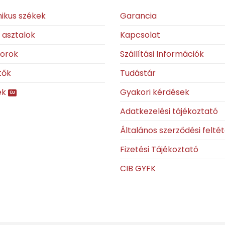
ikus székek
Garancia
ó asztalok
Kapcsolat
torok
Szállítási Információk
tők
Tudástár
ek
Gyakori kérdések
Adatkezelési tájékoztató
Általános szerződési felté
Fizetési Tájékoztató
CIB GYFK