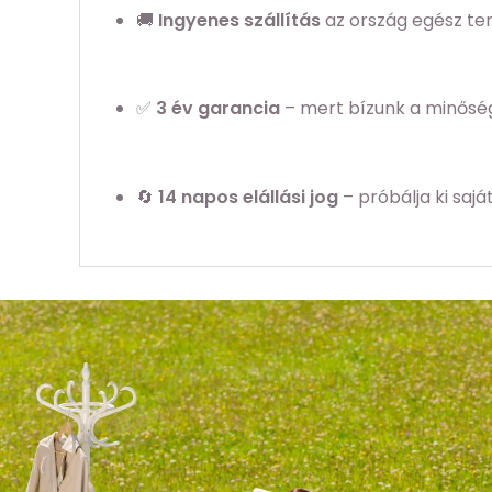
🚚
Ingyenes szállítás
az ország egész ter
✅
3
év garancia
– mert bízunk a minősé
🔄
14 napos elállási jog
– próbálja ki sajá