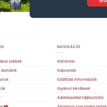
ÉRD
EK
NAVIGÁCIÓ
ikus székek
Garancia
ó asztalok
Kapcsolat
torok
Szállítási Információk
tők
Gyakori kérdések
r
Adatkezelési tájékoztató
ek
Általános szerződési felté