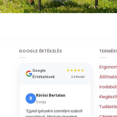
GOOGLE ÉRTÉKELÉS
TERMÉK
Ergonom
Google
★★★★★
Állíthat
Értékelések
5.0 Kiváló
Irodabú
Kőrösi Bertalan
Kiegészí
B
5 órája
Tudástá
"Egyedi igényekre személyre szabott
Cégekn
megoldások. Minőségi termékek,