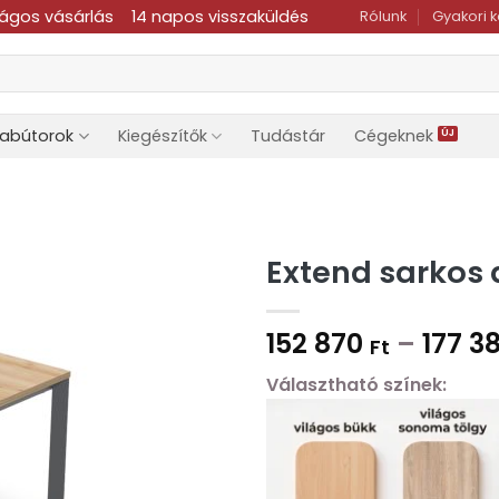
ságos vásárlás
14 napos visszaküldés
Rólunk
Gyakori 
dabútorok
Kiegészítők
Tudástár
Cégeknek
Extend sarkos 
152 870
–
177 3
Ft
Választható színek: