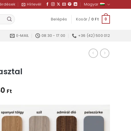
kérdések
Hírlevél
Magyar
Belépés
Kosár /
0
Ft
0
E-MAIL
08:30 - 17:00
+36 (42) 500 012
asztal
80
Ft