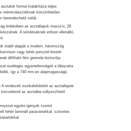
asztalok formai kialakítása teljes
les méretválasztéknak köszönhetően
an berendezhető velük.
ság érdekében az asztallapok masszív, 28
készülnek. A sérüléseknek erősen ellenálló,
ot.
k stabil alapját a modern, háromszög
lumínium vagy fehér porszórt-festett
rab állítható fém gerenda biztosítja.
zat esetleges egyenetlenségeit a lábazatra
szöbölik, így a 740 mm-es alapmagasságú
:
A rendezett munkafelületért az asztallapok
közvetlenül az asztalba süllyeszthető
nyezet egyéni igények szerint
lt fehér laminált paravánokkal, szövetes
ratartókkal.