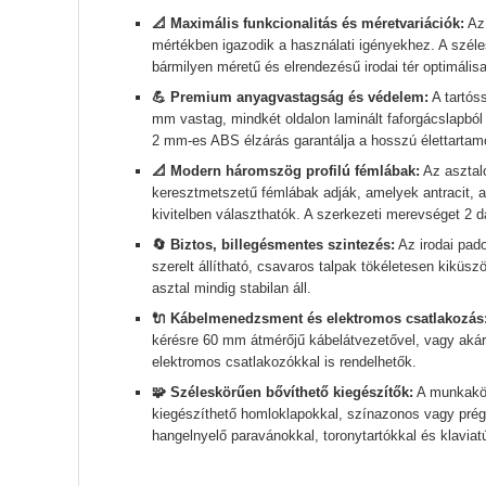
📐 Maximális funkcionalitás és méretvariációk:
Az 
mértékben igazodik a használati igényekhez. A szé
bármilyen méretű és elrendezésű irodai tér optimális
💪 Premium anyagvastagság és védelem:
A tartós
mm vastag, mindkét oldalon laminált faforgácslapból 
2 mm-es ABS élzárás garantálja a hosszú élettartam
📐 Modern háromszög profilú fémlábak:
Az asztalo
keresztmetszetű fémlábak adják, amelyek antracit, a
kivitelben választhatók. A szerkezeti merevséget 2 da
🔄 Biztos, billegésmentes szintezés:
Az irodai pado
szerelt állítható, csavaros talpak tökéletesen kikü
asztal mindig stabilan áll.
🔌 Kábelmenedzsment és elektromos csatlakozás
kérésre 60 mm átmérőjű kábelátvezetővel, vagy akár 
elektromos csatlakozókkal is rendelhetők.
🧩 Széleskörűen bővíthető kiegészítők:
A munkakör
kiegészíthető homloklapokkal, színazonos vagy prége
hangelnyelő paravánokkal, toronytartókkal és klaviatú