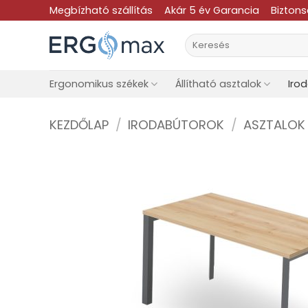
Skip
Megbízható szállítás
Akár 5 év Garancia
Bizton
to
Keresés
content
a
következőre:
Ergonomikus székek
Állítható asztalok
Iro
KEZDŐLAP
/
IRODABÚTOROK
/
ASZTALOK