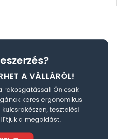
eszerzés?
RHET A VÁLLÁRÓL!
a rakosgatással! Ön csak
égának keres ergonomikus
kulcsrakészen, tesztelési
llítjuk a megoldást.