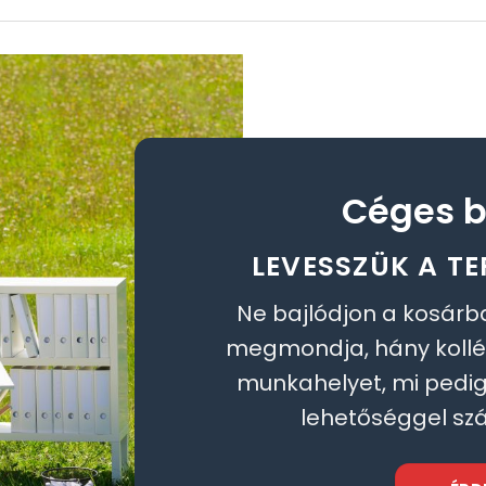
Céges b
LEVESSZÜK A TE
Ne bajlódjon a kosárb
megmondja, hány koll
munkahelyet, mi pedig 
lehetőséggel szá