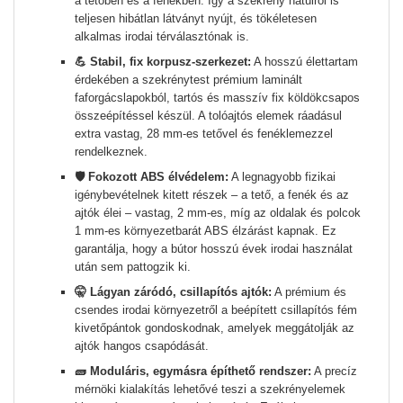
a tetőben és a fenékben. Így a szekrény hátulról is
teljesen hibátlan látványt nyújt, és tökéletesen
alkalmas irodai térválasztónak is.
💪 Stabil, fix korpusz-szerkezet:
A hosszú élettartam
érdekében a szekrénytest prémium laminált
faforgácslapokból, tartós és masszív fix köldökcsapos
összeépítéssel készül. A tolóajtós elemek ráadásul
extra vastag, 28 mm-es tetővel és fenéklemezzel
rendelkeznek.
🛡️ Fokozott ABS élvédelem:
A legnagyobb fizikai
igénybevételnek kitett részek – a tető, a fenék és az
ajtók élei – vastag, 2 mm-es, míg az oldalak és polcok
1 mm-es környezetbarát ABS élzárást kapnak. Ez
garantálja, hogy a bútor hosszú évek irodai használat
után sem pattogzik ki.
🤫 Lágyan záródó, csillapítós ajtók:
A prémium és
csendes irodai környezetről a beépített csillapítós fém
kivetőpántok gondoskodnak, amelyek meggátolják az
ajtók hangos csapódását.
🧱 Moduláris, egymásra építhető rendszer:
A precíz
mérnöki kialakítás lehetővé teszi a szekrényelemek