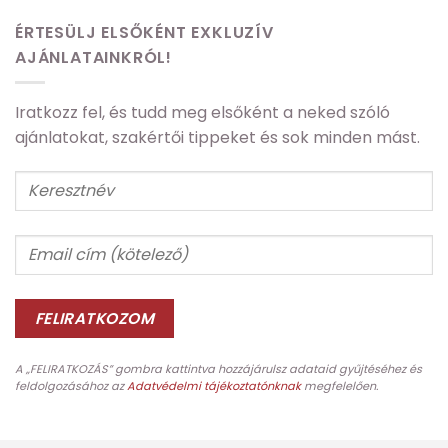
ÉRTESÜLJ ELSŐKÉNT EXKLUZÍV
AJÁNLATAINKRÓL!
Iratkozz fel, és tudd meg elsőként a neked szóló
ajánlatokat, szakértői tippeket és sok minden mást.
A „FELIRATKOZÁS” gombra kattintva hozzájárulsz adataid gyűjtéséhez és
feldolgozásához az
Adatvédelmi tájékoztatónknak
megfelelően.