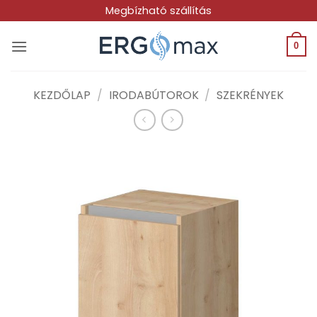
Skip
Megbízható szállítás
to
content
0
KEZDŐLAP
/
IRODABÚTOROK
/
SZEKRÉNYEK