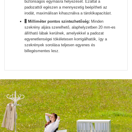
biztonságos egymásra helyezését. Ezáltal a
padozattól egészen a mennyezetig beépítheti az
irodát, maximálisan kihasználva a tárolókapacitást.
🎚️ Milliméter pontos szintezhetőség:
Minden
szekrény aljára szerelhető, alaphelyzetben 20 mm-es
állítható lábak kerülnek, amelyekkel a padozat
egyenetlenségei tökéletesen korrigálhatók, így a
szekrények sorolása teljesen egyenes és
billegésmentes lesz.