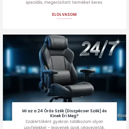
speciális, megerősített terméket keres.
ELOLVASOM
Mi az a 24 Órás Szék (Diszpécser Szék) és
Kinek Éri Meg?
Szakértőként gyakran találkozom olyan
ügyfelekkel – legyenek azok cégvezetők,