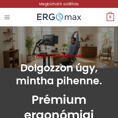
Skip
Megbízható szállítás
to
content
0
Vége a derékfájásnak
Dolgozzon úgy,
mintha pihenne.
Prémium
ergonómiai