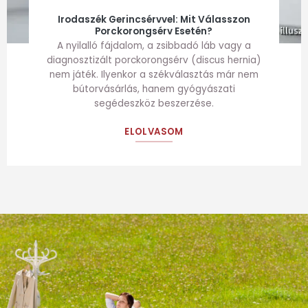
Irodaszék Gerincsérvvel: Mit Válasszon
Porckorongsérv Esetén?
A nyilalló fájdalom, a zsibbadó láb vagy a
diagnosztizált porckorongsérv (discus hernia)
nem játék. Ilyenkor a székválasztás már nem
bútorvásárlás, hanem gyógyászati
segédeszköz beszerzése.
ELOLVASOM