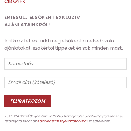
CIB GYFK
ÉRTESÜLJ ELSŐKÉNT EXKLUZÍV
AJÁNLATAINKRÓL!
Iratkozz fel, és tudd meg elsőként a neked szóló
ajánlatokat, szakértői tippeket és sok minden mást.
A „FELIRATKOZÁS” gombra kattintva hozzájárulsz adataid gyűjtéséhez és
feldolgozásához az
Adatvédelmi tájékoztatónknak
megfelelően.