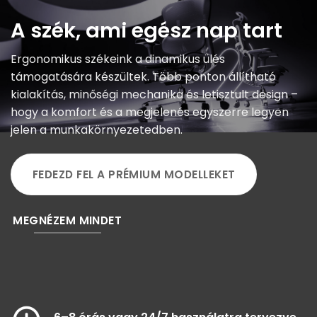
A szék, ami egész nap tart
Ergonomikus székeink a dinamikus ülés
támogatására készültek. Több ponton állítható
kialakítás, minőségi mechanika és letisztult design –
hogy a komfort és a megjelenés egyszerre legyen
jelen a munkakörnyezetedben.
FEDEZD FEL A PRÉMIUM MODELLEKET
MEGNÉZEM MINDET