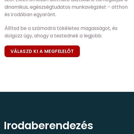
dinamikus, egészségtudatos munkavégzést – otthon
és irodában egyaránt.
Állítsd be a számodra tökéletes magasságot, és
dolgozz úgy, ahogy a testednek a legjobb.
VÁLASZD KI A MEGFELELŐT
Irodaberendezés