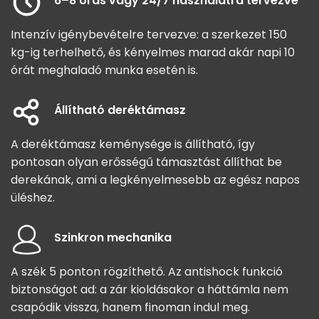
6–8 órás vagy 24/7 használatra tervezve
Intenzív igénybevételre tervezve: a szerkezet 150
kg-ig terhelhető, és kényelmes marad akár napi 10
órát meghaladó munka esetén is.
Állítható deréktámasz
A deréktámasz keménysége is állítható, így
pontosan olyan erősségű támasztást állíthat be
derekának, ami a legkényelmesebb az egész napos
üléshez.
Szinkron mechanika
A szék 5 ponton rögzíthető. Az antishock funkció
biztonságot ad: a zár kioldásakor a háttámla nem
csapódik vissza, hanem finoman indul meg.