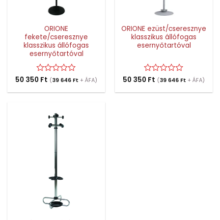
ORIONE
ORIONE ezüst/cseresznye
fekete/cseresznye
klasszikus állófogas
klasszikus állófogas
esernyőtartóval
esernyőtartóval
50 350
Értékelés:
Ft
50 350
Értékelés:
Ft
(
39 646
Ft
+ ÁFA)
(
39 646
Ft
+ ÁFA)
0
0
/
/
5
5