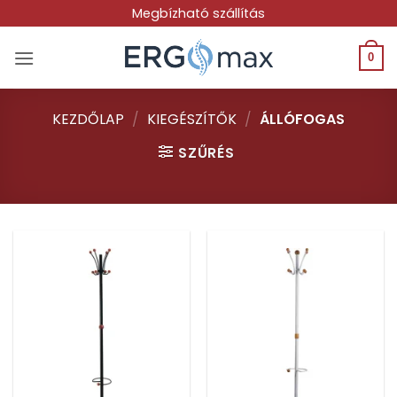
Skip
Megbízható szállítás
to
content
0
KEZDŐLAP
/
KIEGÉSZÍTŐK
/
ÁLLÓFOGAS
SZŰRÉS