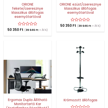
ORIONE
ORIONE ezüst/cseresznye
fekete/cseresznye
klasszikus állófogas
klasszikus állófogas
esernyőtartóval
esernyőtartóval
50 350
Értékelés:
Ft
(
39 646
Ft
+ ÁFA)
0
50 350
Értékelés:
Ft
(
39 646
Ft
+ ÁFA)
/
0
5
/
5
Ergomax Dupla Állítható
Krómozott állófogas
Monitortartó Kar