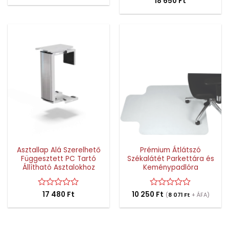
Értékelés:
18 650
Ft
/
0
5
/
5
Asztallap Alá Szerelhető
Prémium Átlátszó
Függesztett PC Tartó
Székalátét Parkettára és
Állítható Asztalokhoz
Keménypadlóra
Értékelés:
17 480
Ft
10 250
Értékelés:
Ft
(
8 071
Ft
+ ÁFA)
0
0
/
/
5
5