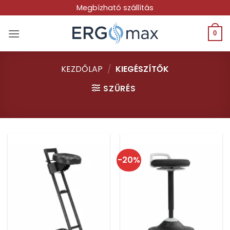
Skip
Megbízható szállítás
to
content
0
KEZDŐLAP
/
KIEGÉSZÍTŐK
SZŰRÉS
-20%