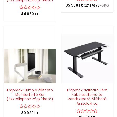
(Asztallaphoz Rögzíthető)
35 530
Értékelés:
Ft
(
27 976
Ft
+ ÁFA)
0
/
Értékelés:
44 860
Ft
5
0
/
5
Ergomax Szimpla Állítható
Ergomax Nyitható Fém
Monitortartó Kar
Kábelcsatorna és
(Asztallaphoz Rögzíthető)
Rendszerező Állítható
Asztalokhoz
Értékelés:
30 920
Ft
0