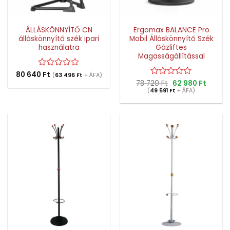
ÁLLÁSKÖNNYÍTŐ CN
Ergomax BALANCE Pro
álláskönnyítő szék ipari
Mobil Álláskönnyítő Szék
használatra
Gázliftes
Magasságállítással
80 640
Értékelés:
Ft
(
63 496
Ft
+ ÁFA)
0
Original
Curren
78 720
Értékelés:
Ft
62 980
Ft
price
price
/
(
49 591
0
Ft
+ ÁFA)
was:
is:
5
/
78
62
5
720 Ft.
980 Ft.