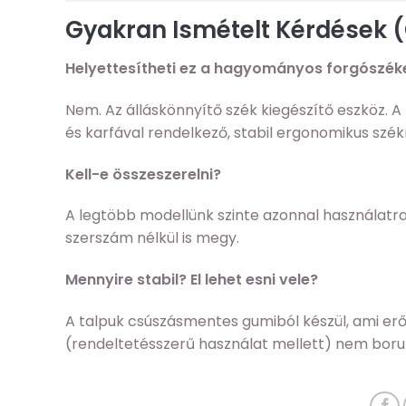
Gyakran Ismételt Kérdések 
Helyettesítheti ez a hagyományos forgószék
Nem. Az álláskönnyítő szék kiegészítő eszköz. 
és karfával rendelkező, stabil ergonomikus székr
Kell-e összeszerelni?
A legtöbb modellünk szinte azonnal használatra 
szerszám nélkül is megy.
Mennyire stabil? El lehet esni vele?
A talpuk csúszásmentes gumiból készül, ami erős
(rendeltetésszerű használat mellett) nem borul 