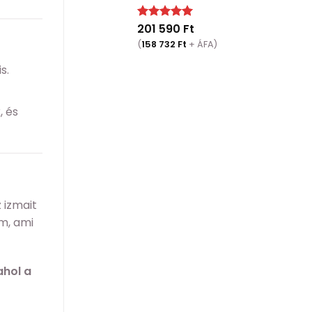
201 590
Ft
Értékelés:
5.00
/ 5
(
158 732
Ft
+ ÁFA)
s.
, és
z izmait
m, ami
 ahol a