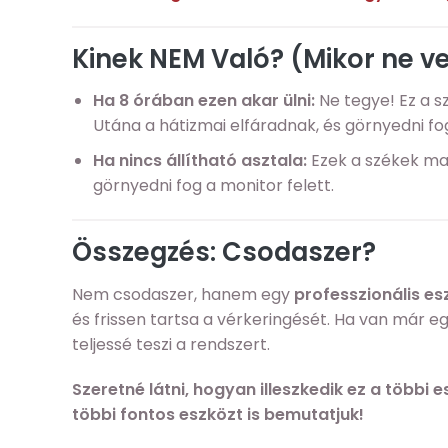
Kinek NEM Való? (Mikor ne 
Ha 8 órában ezen akar ülni:
Ne tegye! Ez a s
Utána a hátizmai elfáradnak, és görnyedni fog
Ha nincs állítható asztala:
Ezek a székek mag
görnyedni fog a monitor felett.
Összegzés: Csodaszer?
Nem csodaszer, hanem egy
professzionális es
és frissen tartsa a vérkeringését. Ha van már eg
teljessé teszi a rendszert.
Szeretné látni, hogyan illeszkedik ez a többi
többi fontos eszközt is bemutatjuk!