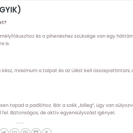
(GYIK)
et?
A mélyfókuszhoz és a pihenéshez szüksége van egy háttá
e is.
kész, maximum a talpat és az ülést kell összepattintani,
en tapad a padlóhoz. Bár a szék „billeg”, úgy van súlyozv
fel. Biztonságos, de aktív egyensúlyozást igényel.