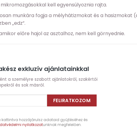
 mikromozgásokkal kell egyensúlyoznia rajta.
atosan munkára fogja a mélyhátizmokat és a hasizmokat (
zben „edz”.
mikor előre hajol az asztalhoz, nem kell görnyednie.
kész exkluzív ajánlatainkkal
őként a személyre szabott ajánlatokról, szakértői
ppekről és sok másról.
kattintva hozzájárulsz adataid gyűjtéséhez és
datvédelmi nyilatkozat
unknak megfelelően.