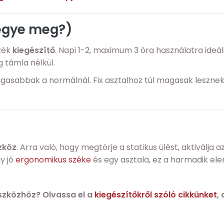
vegye meg?)
zék
kiegészítő
. Napi 1-2, maximum 3 óra használatra ideáli
 támla nélkül.
asabbak a normálnál. Fix asztalhoz túl magasak lesznek
zköz
. Arra való, hogy megtörje a statikus ülést, aktiválja a
y jó
ergonomikus széke
és egy asztala, ez a harmadik ele
 eszközhöz? Olvassa el a
kiegészítőkről szóló cikkünket
,