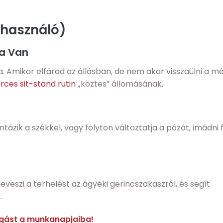
elhasználó)
la Van
. Amikor elfárad az állásban, de nem akar visszaülni a mé
rces sit-stand rutin
„köztes” állomásának.
ázik a székkel, vagy folyton változtatja a pózát, imádni f
eveszi a terhelést az ágyéki gerincszakaszról, és segít
.
zgást a munkanapjaiba!