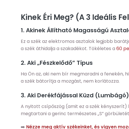
Kinek Éri Meg? (A 3 Ideális F
1. Akinek Állítható Magasságú Aszta
Ez a szék az elektromos asztalok legjobb barátja
a szék áthidalja a szakadékot. Tökéletes a
60 pe
2. Aki „Fészkelődő” Típus
Ha Ön az, aki nem bír megmaradni a fenekén, hint
a szék bátorítja a mozgást, nem korlátozza.
3. Aki Derékfájással Küzd (Lumbágó)
A nyitott csípőszög (amit ez a szék kényszerít) l
megtartani a gerinc természetes „S” görbületét
➡️
Nézze meg aktív székeinket, és vigyen mo