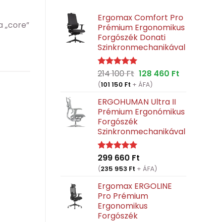
Ergomax Comfort Pro
a „core”
Prémium Ergonomikus
Forgószék Donati
Szinkronmechanikával
Original
Current
214 100
Ft
128 460
Ft
Értékelés:
5.00
/ 5
price
price
(
101 150
Ft
+ ÁFA)
was:
is:
ERGOHUMAN Ultra II
214
128
Prémium Ergonómikus
100 Ft.
460 Ft.
Forgószék
Szinkronmechanikával
299 660
Ft
Értékelés:
5.00
/ 5
(
235 953
Ft
+ ÁFA)
Ergomax ERGOLINE
Pro Prémium
Ergonomikus
Forgószék