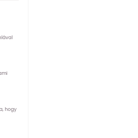
mlával
 ami
a, hogy