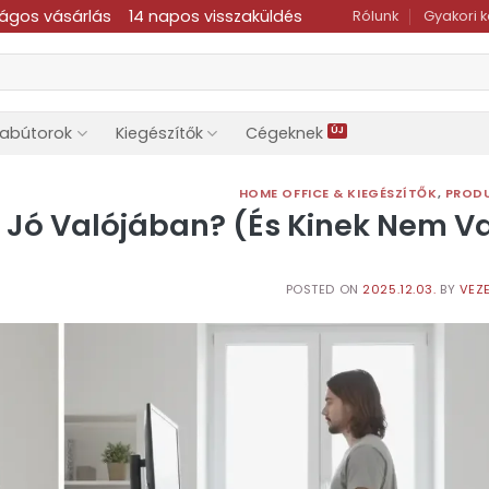
ságos vásárlás
14 napos visszaküldés
Rólunk
Gyakori 
dabútorok
Kiegészítők
Cégeknek
HOME OFFICE & KIEGÉSZÍTŐK
,
PRODU
e Jó Valójában? (És Kinek Nem V
POSTED ON
2025.12.03.
BY
VEZE