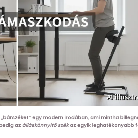
i „bárszéket” egy modern irodában, ami mintha billegn
 pedig az
álláskönnyítő szék
az egyik leghatékonyabb 