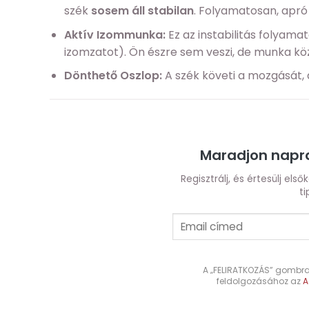
szék
sosem áll stabilan
. Folyamatosan, apró
Aktív Izommunka:
Ez az instabilitás folyam
izomzatot). Ön észre sem veszi, de munka kö
Dönthető Oszlop:
A szék követi a mozgását, a
Maradjon napra
Regisztrálj, és értesülj els
ti
A „FELIRATKOZÁS” gombra 
feldolgozásához az
A