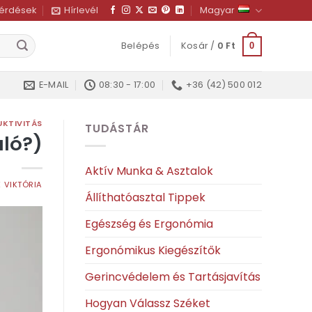
kérdések
Hírlevél
Magyar
Belépés
Kosár /
0
Ft
0
E-MAIL
08:30 - 17:00
+36 (42) 500 012
KTIVITÁS
TUDÁSTÁR
aló?)
Aktív Munka & Asztalok
 VIKTÓRIA
Állíthatóasztal Tippek
Egészség és Ergonómia
Ergonómikus Kiegészítők
Gerincvédelem és Tartásjavítás
Hogyan Válassz Széket