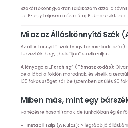
Szakértőként gyakran találkozom azzal a tévhi
az. Ez egy teljesen más műfaj. Ebben a cikkben t
Mi az az Álláskönnyítő Szék (A
Az álláskönnyítő szék (vagy támaszkodó szék) eg
tervezték, hogy „beleüljön” és ellazuljon.
A lényege a „Perching” (Támaszkodás):
Olyan
de a lábai a földön maradnak, és viselik a testsú
135 fokos szöget zár be (szemben az ülés 90 fok
Miben más, mint egy bárszék
Ránézésre hasonlítanak, de funkcióban ég és fö
Instabil Talp (A Kulcs):
A legtöbb jó álláskönn