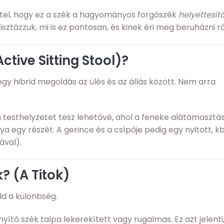
ttel, hogy ez a szék a hagyományos forgószék
helyettesít
isztázzuk, mi is ez pontosan, és kinek éri meg beruházni rá
ctive Sitting Stool)?
y hibrid megoldás az ülés és az állás között. Nem arra
 testhelyzetet tesz lehetővé, ahol a feneke alátámasztás
lya egy részét. A gerince és a csípője pedig egy nyitott, kb
ával).
? (A Titok)
ld a különbség.
yítő szék talpa lekerekített vagy rugalmas. Ez azt jelenti