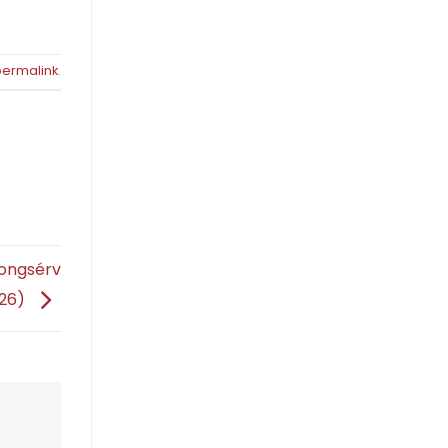
permalink
.
rongsérv
026)