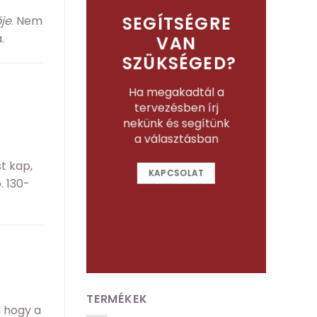
SEGÍTSÉGRE
ője
. Nem
.
VAN
SZÜKSÉGED?
Ha megakadtál a
tervezésben írj
nekünk és segítünk
a választásban
t kap,
KAPCSOLAT
. 130-
TERMÉKEK
, hogy a