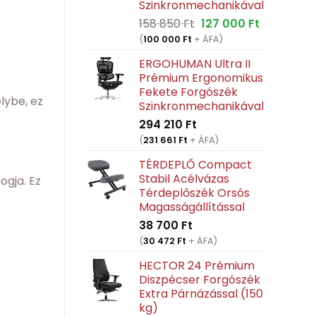
Szinkronmechanikával
Original
Current
158 850
Ft
127 000
Ft
price
price
(
100 000
Ft
+ ÁFA)
was:
is:
ERGOHUMAN Ultra II
158
127
Prémium Ergonomikus
850 Ft.
000 Ft.
Fekete Forgószék
lybe, ez
Szinkronmechanikával
294 210
Ft
(
231 661
Ft
+ ÁFA)
TÉRDEPLŐ Compact
Stabil Acélvázas
ogja. Ez
Térdeplőszék Orsós
Magasságállítással
38 700
Ft
(
30 472
Ft
+ ÁFA)
HECTOR 24 Prémium
Diszpécser Forgószék
Extra Párnázással (150
kg)