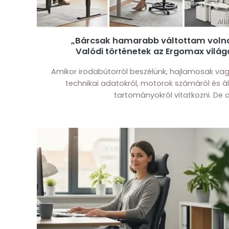
„Bárcsak hamarabb váltottam volna
Valódi történetek az Ergomax világ
Amikor irodabútorról beszélünk, hajlamosak va
technikai adatokról, motorok számáról és áll
tartományokról vitatkozni. De az