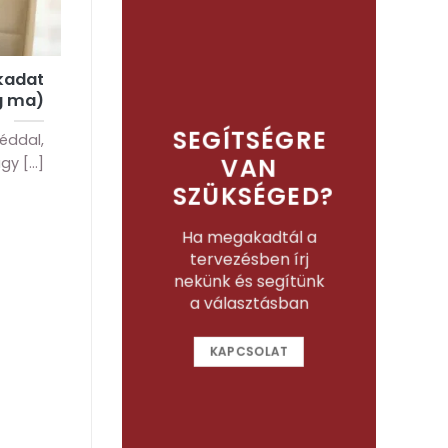
ekadat
g ma)
SEGÍTSÉGRE
véddal,
VAN
y [...]
SZÜKSÉGED?
Ha megakadtál a
tervezésben írj
nekünk és segítünk
a választásban
KAPCSOLAT