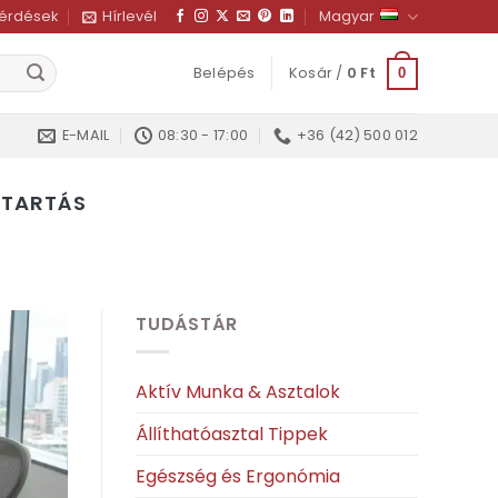
kérdések
Hírlevél
Magyar
Belépés
Kosár /
0
Ft
0
E-MAIL
08:30 - 17:00
+36 (42) 500 012
NTARTÁS
TUDÁSTÁR
Aktív Munka & Asztalok
Állíthatóasztal Tippek
Egészség és Ergonómia