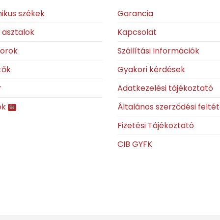
ikus székek
Garancia
ó asztalok
Kapcsolat
torok
Szállítási Információk
tők
Gyakori kérdések
r
Adatkezelési tájékoztató
ek
Általános szerződési felté
Fizetési Tájékoztató
CIB GYFK