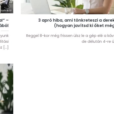
!” –
3 apró hiba, ami tönkreteszi a der
ából
(hogyan javítsd ki őket mé
gyunk
Reggel 8-kor még frissen ülsz le a gép elé a ká
ítási
de délután 4-re úg
 [...]