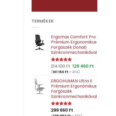
TERMÉKEK
Ergomax Comfort Pro
Prémium Ergonomikus
Forgószék Donati
Szinkronmechanikával
Original
Current
214 100
Ft
128 460
Ft
Értékelés:
5.00
/ 5
price
price
(
101 150
Ft
+ ÁFA)
was:
is:
ERGOHUMAN Ultra II
214
128
Prémium Ergonómikus
100 Ft.
460 Ft.
Forgószék
Szinkronmechanikával
299 660
Ft
Értékelés:
5.00
/ 5
(
235 953
Ft
+ ÁFA)