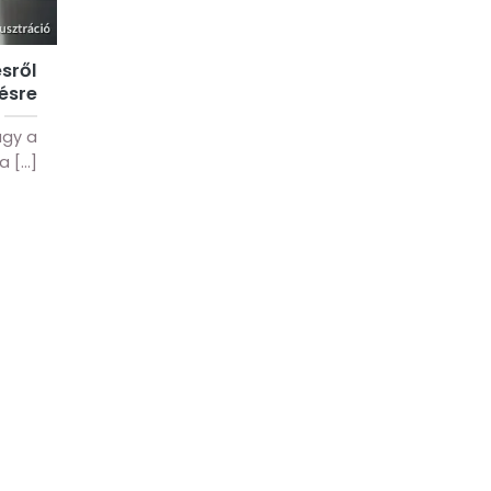
sről
ésre
agy a
[...]