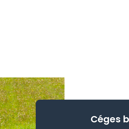
Céges b