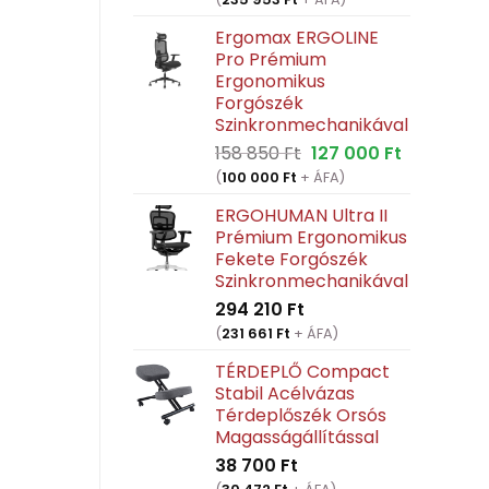
Ergomax ERGOLINE
Pro Prémium
Ergonomikus
Forgószék
Szinkronmechanikával
Original
Current
158 850
Ft
127 000
Ft
price
price
(
100 000
Ft
+ ÁFA)
was:
is:
ERGOHUMAN Ultra II
158
127
Prémium Ergonomikus
850 Ft.
000 Ft.
Fekete Forgószék
Szinkronmechanikával
294 210
Ft
(
231 661
Ft
+ ÁFA)
TÉRDEPLŐ Compact
Stabil Acélvázas
Térdeplőszék Orsós
Magasságállítással
38 700
Ft