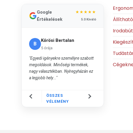
Ergonom
Google
★★★★★
Állíthat
Értékelések
5.0 Kiváló
Irodabú
Kőrösi Bertalan
Kiegészí
B
5 órája
Tudástá
"Egyedi igényekre személyre szabott
Cégekn
megoldások. Minőségi termékek,
nagy választékban. Nyíregyházán ez
a legjobb hely..."
ÖSSZES
VÉLEMÉNY