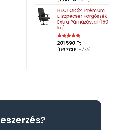
(
30 472
Ft
+ ÁFA)
HECTOR 24 Prémium
Diszpécser Forgószék
Extra Párnázással (150
kg)
201 590
Ft
Értékelés:
5.00
/ 5
(
158 732
Ft
+ ÁFA)
eszerzés?