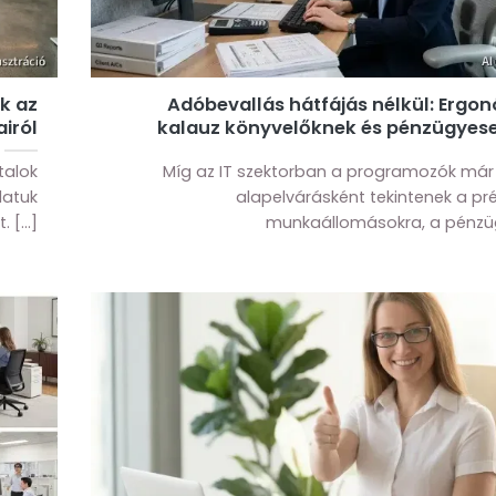
ek az
Adóbevallás hátfájás nélkül: Ergo
iról
kalauz könyvelőknek és pénzügyes
talok
Míg az IT szektorban a programozók már 
latuk
alapelvárásként tekintenek a p
 [...]
munkaállomásokra, a pénzügyi