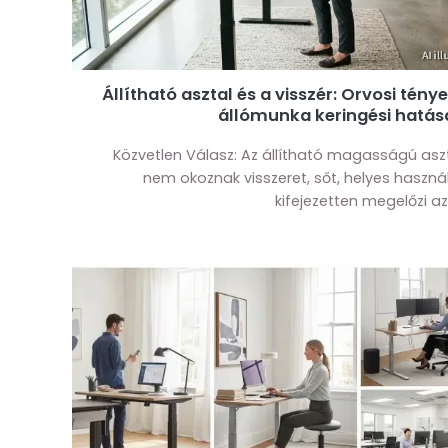
Állítható asztal és a visszér: Orvosi tény
állómunka keringési hatása
Közvetlen Válasz: Az állítható magasságú asz
nem okoznak visszeret, sőt, helyes haszná
kifejezetten megelőzi azt.