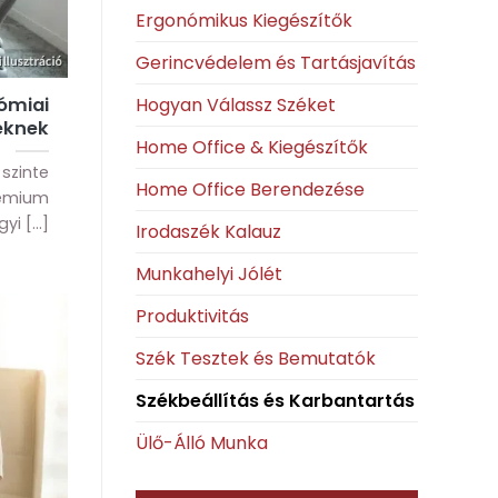
Ergonómikus Kiegészítők
Gerincvédelem és Tartásjavítás
Hogyan Válassz Széket
nómiai
eknek
Home Office & Kiegészítők
szinte
Home Office Berendezése
rémium
 [...]
Irodaszék Kalauz
Munkahelyi Jólét
Produktivitás
Szék Tesztek és Bemutatók
Székbeállítás és Karbantartás
Ülő-Álló Munka