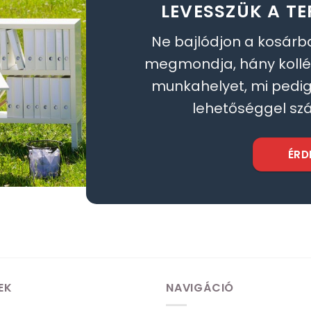
LEVESSZÜK A TE
Ne bajlódjon a kosárb
megmondja, hány koll
munkahelyet, mi pedig 
lehetőséggel szá
ÉRD
EK
NAVIGÁCIÓ