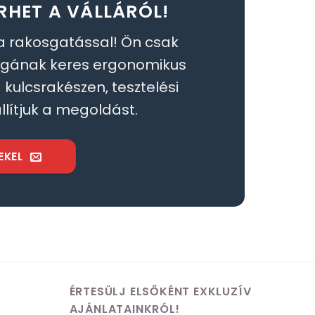
RHET A VÁLLÁRÓL!
a rakosgatással! Ön csak
égának keres ergonomikus
kulcsrakészen, tesztelési
llítjuk a megoldást.
EKEL
ÉRTESÜLJ ELSŐKÉNT EXKLUZÍV
AJÁNLATAINKRÓL!