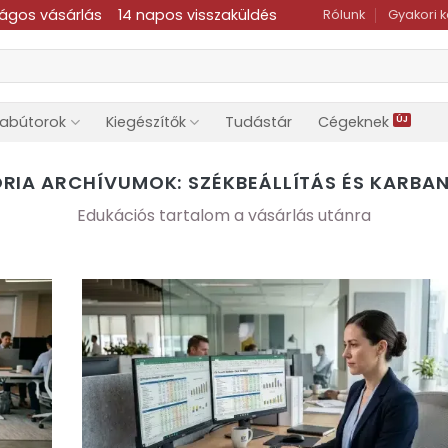
ságos vásárlás
14 napos visszaküldés
Rólunk
Gyakori 
dabútorok
Kiegészítők
Tudástár
Cégeknek
RIA ARCHÍVUMOK:
SZÉKBEÁLLÍTÁS ÉS KARBA
Edukációs tartalom a vásárlás utánra