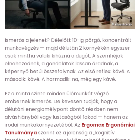
Ismerős a jelenet? Délelőtt 10-ig pörgő, koncentrált
munkavégzés — majd délután 2 környékén egyszer
csak mintha valaki kihúzná a dugót. A szemhéjak
elnehezednek, a gondolatok lassan áradnak, a
képernyő betűi összefolynak. Az első reflex: kávé. A
második: kávé. A harmadik: na, még egy kávé.
Ez a minta szinte minden ülőmunkát végző
embernek ismerős. De kevesen tudják, hogy a
délutáni energiamélypont döntő részben nem
alváshiányból vagy lustaságból fakad — hanem az
irodai munkakörnyezetéből. Az
Ergomax
Ergonómiai
Tanulmánya
szerint ez a jelenség a „kognitív