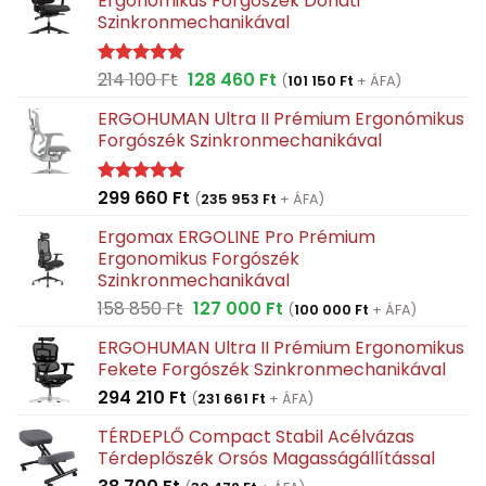
Ergonomikus Forgószék Donati
Szinkronmechanikával
Original
Current
214 100
Ft
128 460
Ft
Értékelés:
(
101 150
Ft
+ ÁFA)
5.00
/ 5
price
price
ERGOHUMAN Ultra II Prémium Ergonómikus
was:
is:
Forgószék Szinkronmechanikával
214
128
100 Ft.
460 Ft.
299 660
Ft
Értékelés:
(
235 953
Ft
+ ÁFA)
5.00
/ 5
Ergomax ERGOLINE Pro Prémium
Ergonomikus Forgószék
Szinkronmechanikával
Original
Current
158 850
Ft
127 000
Ft
(
100 000
Ft
+ ÁFA)
price
price
ERGOHUMAN Ultra II Prémium Ergonomikus
was:
is:
Fekete Forgószék Szinkronmechanikával
158
127
294 210
Ft
850 Ft.
000 Ft.
(
231 661
Ft
+ ÁFA)
TÉRDEPLŐ Compact Stabil Acélvázas
Térdeplőszék Orsós Magasságállítással