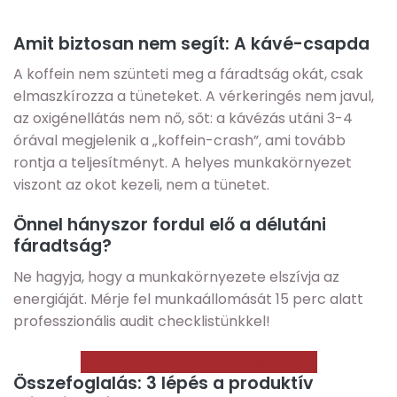
Amit biztosan nem segít: A kávé-csapda
A koffein nem szünteti meg a fáradtság okát, csak
elmaszkírozza a tüneteket. A vérkeringés nem javul,
az oxigénellátás nem nő, sőt: a kávézás utáni 3-4
órával megjelenik a „koffein-crash”, ami tovább
rontja a teljesítményt. A helyes munkakörnyezet
viszont az okot kezeli, nem a tünetet.
Önnel hányszor fordul elő a délutáni
fáradtság?
Ne hagyja, hogy a munkakörnyezete elszívja az
energiáját. Mérje fel munkaállomását 15 perc alatt
professzionális audit checklistünkkel!
Letöltöm az Audit Checklist-et —>
Összefoglalás: 3 lépés a produktív