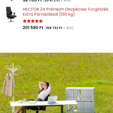
38 700
Ft
(
30 472
Ft
+ ÁFA)
HECTOR 24 Prémium Diszpécser Forgószék
Extra Párnázással (150 kg)
201 590
Ft
Értékelés:
(
158 732
Ft
+ ÁFA)
5.00
/ 5