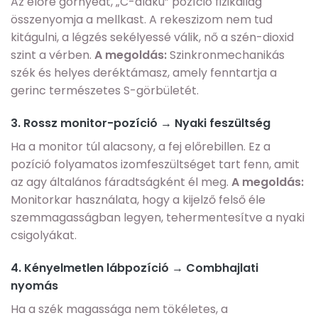
Az előre görnyedt, „C-alakú” pozíció fizikailag
összenyomja a mellkast. A rekeszizom nem tud
kitágulni, a légzés sekélyessé válik, nő a szén-dioxid
szint a vérben.
A megoldás:
Szinkronmechanikás
szék és helyes deréktámasz, amely fenntartja a
gerinc természetes S-görbületét.
3. Rossz monitor-pozíció → Nyaki feszültség
Ha a monitor túl alacsony, a fej előrebillen. Ez a
pozíció folyamatos izomfeszültséget tart fenn, amit
az agy általános fáradtságként él meg.
A megoldás:
Monitorkar használata, hogy a kijelző felső éle
szemmagasságban legyen, tehermentesítve a nyaki
csigolyákat.
4. Kényelmetlen lábpozíció → Combhajlati
nyomás
Ha a szék magassága nem tökéletes, a