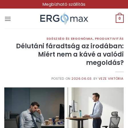
Skip
Megbízható szállítás
to
content
0
EGÉSZSÉG ÉS ERGONÓMIA
,
PRODUKTIVITÁS
Délutáni fáradtság az irodában:
Miért nem a kávé a valódi
megoldás?
POSTED ON
2026.06.03.
BY
VEZE VIKTÓRIA