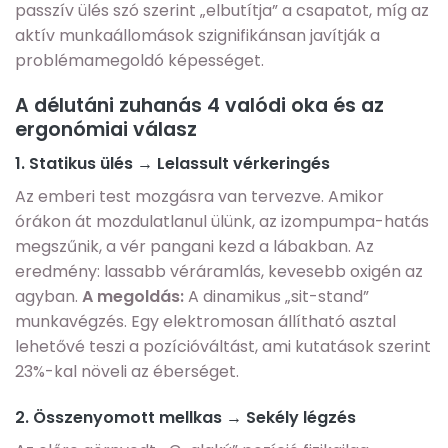
passzív ülés szó szerint „elbutítja” a csapatot, míg az
aktív munkaállomások szignifikánsan javítják a
problémamegoldó képességet.
A délutáni zuhanás 4 valódi oka és az
ergonómiai válasz
1. Statikus ülés → Lelassult vérkeringés
Az emberi test mozgásra van tervezve. Amikor
órákon át mozdulatlanul ülünk, az izompumpa-hatás
megszűnik, a vér pangani kezd a lábakban. Az
eredmény: lassabb véráramlás, kevesebb oxigén az
agyban.
A megoldás:
A dinamikus „sit-stand”
munkavégzés. Egy elektromosan állítható asztal
lehetővé teszi a pozícióváltást, ami kutatások szerint
23%-kal növeli az éberséget.
2. Összenyomott mellkas → Sekély légzés