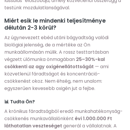
lassulás” előszobája, amely közvetlenül összefügg a
testünk mozdulatlanságával.
Miért esik le mindenki teljesítménye
délután 2-3 körül?
Az úgynevezett ebéd utáni bágyadtság valódi
biológiai jelenség, de a mértéke az Ön
munkaállomásán múlik. A rossz testtartásban
végzett ülőmunka önmagában
25–30%-kal
csökkenti az agy oxigénellátottságát
— ami
közvetlenül fáradtságot és koncentráció-
csökkenést okoz. Nem éhség, nem unalom:
egyszerűen kevesebb oxigén jut a fejbe.
📊 Tudta Ön?
A krónikus fáradtságból eredő munkahatékonyság-
csökkenés munkavállalónként
évi 1.000.000 Ft
láthatatlan veszteséget
generál a vállalatnak. A