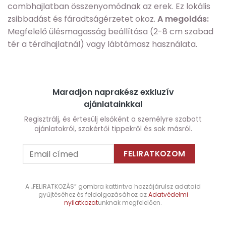
combhajlatban összenyomódnak az erek. Ez lokális
zsibbadást és fáradtságérzetet okoz.
A megoldás:
Megfelelő ülésmagasság beállítása (2-8 cm szabad
tér a térdhajlatnál) vagy lábtámasz használata.
Maradjon naprakész exkluzív
ajánlatainkkal
Regisztrálj, és értesülj elsőként a személyre szabott
ajánlatokról, szakértői tippekről és sok másról.
A „FELIRATKOZÁS” gombra kattintva hozzájárulsz adataid
gyűjtéséhez és feldolgozásához az
Adatvédelmi
nyilatkozat
unknak megfelelően.