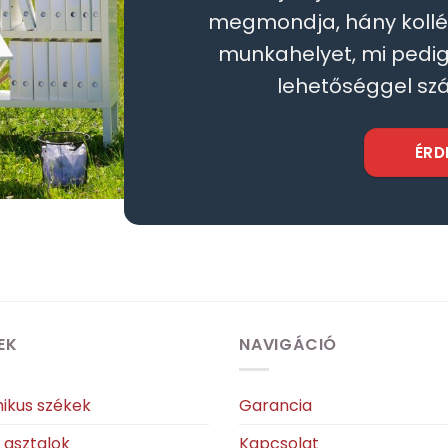
megmondja, hány koll
munkahelyet, mi pedig 
lehetőséggel szá
ÉRD
EK
NAVIGÁCIÓ
ikus székek
Garancia
ó asztalok
Kapcsolat