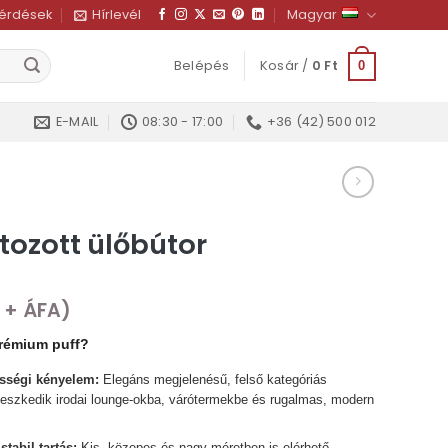
kérdések
Hírlevél
Magyar
Belépés
Kosár /
0
Ft
0
E-MAIL
08:30 - 17:00
+36 (42) 500 012
tozott ülőbútor
+ ÁFA)
prémium puff?
sségi kényelem:
Elegáns megjelenésű, felső kategóriás
lleszkedik irodai lounge-okba, várótermekbe és rugalmas, modern
tabil tartás:
Kis, közepes és nagy méretben is elérhető,