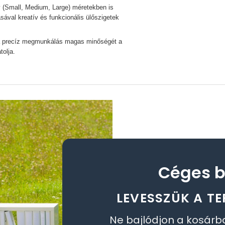
 (Small, Medium, Large) méretekben is
ával kreatív és funkcionális ülőszigetek
a precíz megmunkálás magas minőségét a
tolja.
Céges b
LEVESSZÜK A TE
Ne bajlódjon a kosárb