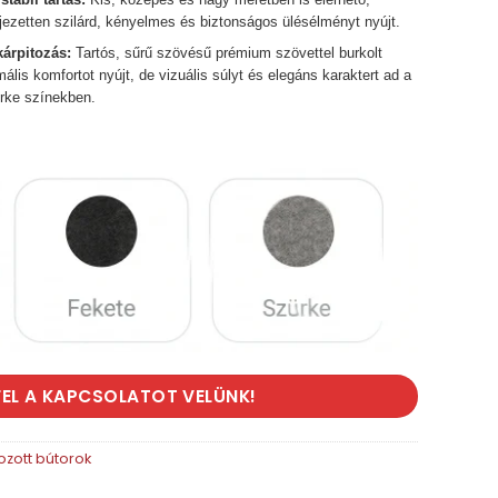
jezetten szilárd, kényelmes és biztonságos ülésélményt nyújt.
árpitozás:
Tartós, sűrű szövésű prémium szövettel burkolt
lis komfortot nyújt, de vizuális súlyt és elegáns karaktert ad a
ürke színekben.
FEL A KAPCSOLATOT VELÜNK!
ozott bútorok