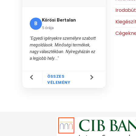
Irodabú
Kőrösi Bertalan
Kiegészí
B
5 órája
Cégekn
"Egyedi igényekre személyre szabott
megoldások. Minőségi termékek,
nagy választékban. Nyíregyházán ez
a legjobb hely..."
ÖSSZES
VÉLEMÉNY