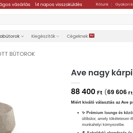
ságos vásárlás
14 napos visszaküldés
Rólunk
Gyakori 
dabútorok
Kiegészítők
Cégeknek
OTT BÚTOROK
Ave nagy kárpi
88 400
(
69 606
Ft
Ft
Miért kiváló választás az Ave 
✨ Prémium lounge és közö
ülőbútor, amely tökéletesen i
munkahelyi környezetbe.
💪 Sokoldalú elrendezés és s