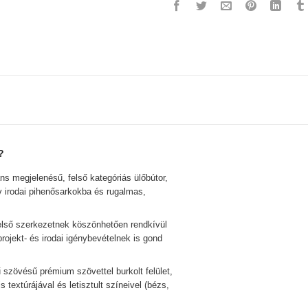
?
s megjelenésű, felső kategóriás ülőbútor,
v irodai pihenősarkokba és rugalmas,
lső szerkezetnek köszönhetően rendkívül
 projekt- és irodai igénybevételnek is gond
 szövésű prémium szövettel burkolt felület,
textúrájával és letisztult színeivel (bézs,