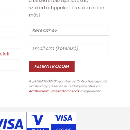
a neked szóló ajánlatokat,
szakértői tippeket és sok minden
mást.
telek
A „FELIRATKOZÁS” gombra kattintva hozzájárulsz
adataid gyűjtéséhez és feldolgozásához az
Adatvédelmi tájékoztatónknak
megfelelően.