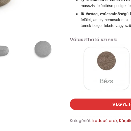
masszív felépítése pedig kife
🧵 Vastag, csúcsminőségű k
felület, amely nemcsak maximá
térnek beige, fekete vagy sz
Választható színek:
VEGYE 
Kategóriák:
Irodabútorok
,
Kárpit