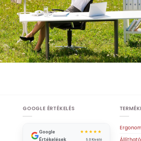
GOOGLE ÉRTÉKELÉS
TERMÉK
Ergonom
Google
★★★★★
Állíthat
Értékelések
5.0 Kiváló