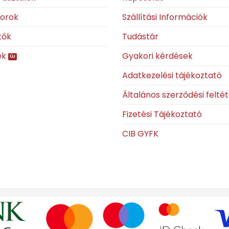
torok
Szállítási Információk
tők
Tudástár
ek
Gyakori kérdések
Adatkezelési tájékoztató
Általános szerződési felté
Fizetési Tájékoztató
CIB GYFK