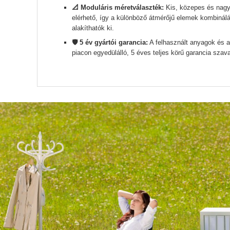
📐 Moduláris méretválaszték:
Kis, közepes és nagy
elérhető, így a különböző átmérőjű elemek kombinálás
alakíthatók ki.
🛡️ 5 év gyártói garancia:
A felhasznált anyagok és 
piacon egyedülálló, 5 éves teljes körű garancia szava