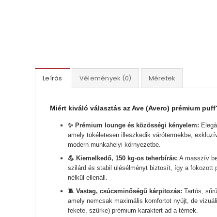
Leírás
Vélemények (0)
Méretek
Miért kiváló választás az Ave (Avero) prémium puff
✨ Prémium lounge és közösségi kényelem:
Elegán
amely tökéletesen illeszkedik várótermekbe, exkluzí
modern munkahelyi környezetbe.
💪 Kiemelkedő, 150 kg-os teherbírás:
A masszív be
szilárd és stabil ülésélményt biztosít, így a fokozott
nélkül ellenáll.
🧵 Vastag, csúcsminőségű kárpitozás:
Tartós, sűrű
amely nemcsak maximális komfortot nyújt, de vizuális 
fekete, szürke) prémium karaktert ad a térnek.