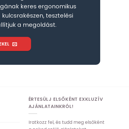
égának keres ergonomikus
kulcsrakészen, tesztelési
llítjuk a megoldást.
EKEL
ÉRTESÜLJ ELSŐKÉNT EXKLUZÍV
AJÁNLATAINKRÓL!
Iratkozz fel, és tudd meg elsőként