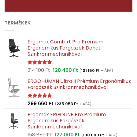
TERMÉKEK
Ergomax Comfort Pro Prémium
Ergonomikus Forgószék Donati
Szinkronmechanikával
Original
Current
214 100
Ft
128 460
Ft
Értékelés:
(
101 150
Ft
+ ÁFA)
5.00
/ 5
price
price
ERGOHUMAN Ultra II Prémium Ergonómikus
was:
is:
Forgószék Szinkronmechanikával
214
128
100 Ft.
460 Ft.
299 660
Ft
Értékelés:
(
235 953
Ft
+ ÁFA)
5.00
/ 5
Ergomax ERGOLINE Pro Prémium
Ergonomikus Forgószék
Szinkronmechanikával
Original
Current
158 850
Ft
127 000
Ft
(
100 000
Ft
+ ÁFA)