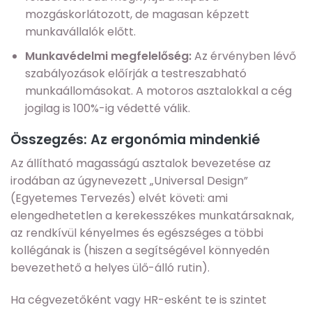
mozgáskorlátozott, de magasan képzett
munkavállalók előtt.
Munkavédelmi megfelelőség:
Az érvényben lévő
szabályozások előírják a testreszabható
munkaállomásokat. A motoros asztalokkal a cég
jogilag is 100%-ig védetté válik.
Összegzés: Az ergonómia mindenkié
Az állítható magasságú asztalok bevezetése az
irodában az úgynevezett „Universal Design”
(Egyetemes Tervezés) elvét követi: ami
elengedhetetlen a kerekesszékes munkatársaknak,
az rendkívül kényelmes és egészséges a többi
kollégának is (hiszen a segítségével könnyedén
bevezethető a helyes ülő-álló rutin).
Ha cégvezetőként vagy HR-esként te is szintet