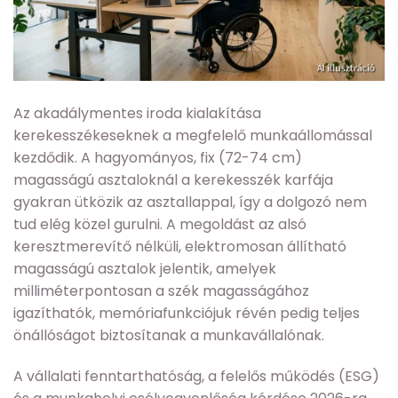
Az akadálymentes iroda kialakítása
kerekesszékeseknek a megfelelő munkaállomással
kezdődik. A hagyományos, fix (72-74 cm)
magasságú asztaloknál a kerekesszék karfája
gyakran ütközik az asztallappal, így a dolgozó nem
tud elég közel gurulni. A megoldást az alsó
keresztmerevítő nélküli, elektromosan állítható
magasságú asztalok jelentik, amelyek
milliméterpontosan a szék magasságához
igazíthatók, memóriafunkciójuk révén pedig teljes
önállóságot biztosítanak a munkavállalónak.
A vállalati fenntarthatóság, a felelős működés (ESG)