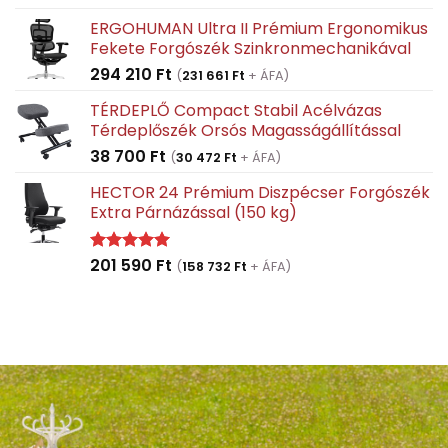
price
price
ERGOHUMAN Ultra II Prémium Ergonomikus
was:
is:
Fekete Forgószék Szinkronmechanikával
158
127
294 210
Ft
850 Ft.
000 Ft.
(
231 661
Ft
+ ÁFA)
TÉRDEPLŐ Compact Stabil Acélvázas
Térdeplőszék Orsós Magasságállítással
38 700
Ft
(
30 472
Ft
+ ÁFA)
HECTOR 24 Prémium Diszpécser Forgószék
Extra Párnázással (150 kg)
201 590
Ft
Értékelés:
(
158 732
Ft
+ ÁFA)
5.00
/ 5