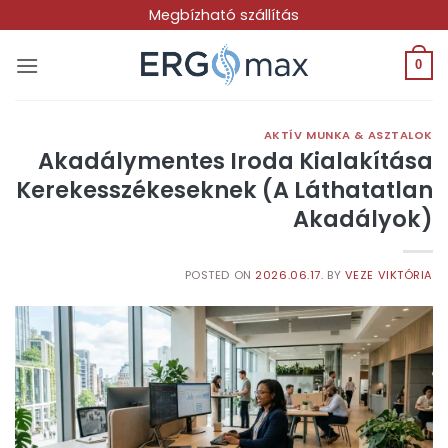
Skip
Megbízható szállítás
to
content
0
AKTÍV MUNKA & ASZTALOK
Akadálymentes Iroda Kialakítása
Kerekesszékeseknek (A Láthatatlan
Akadályok)
POSTED ON
2026.06.17.
BY
VEZE VIKTÓRIA