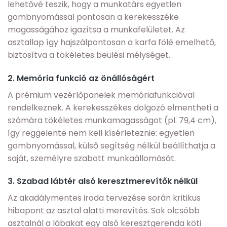
lehetővé teszik, hogy a munkatárs egyetlen
gombnyomással pontosan a kerekesszéke
magasságához igazítsa a munkafelületet. Az
asztallap így hajszálpontosan a karfa fölé emelhető,
biztosítva a tökéletes beülési mélységet.
2. Memória funkció az önállóságért
A prémium vezérlőpanelek memóriafunkcióval
rendelkeznek. A kerekesszékes dolgozó elmentheti a
számára tökéletes munkamagasságot (pl. 79,4 cm),
így reggelente nem kell kísérleteznie: egyetlen
gombnyomással, külső segítség nélkül beállíthatja a
saját, személyre szabott munkaállomását.
3. Szabad lábtér alsó keresztmerevítők nélkül
Az akadálymentes iroda tervezése során kritikus
hibapont az asztal alatti merevítés. Sok olcsóbb
asztalnál a lábakat egy alsó keresztgerenda köti