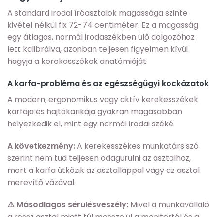
A standard irodai íróasztalok magassága szinte
kivétel nélkül fix 72-74 centiméter. Ez a magasság
egy átlagos, normál irodaszékben ülő dolgozóhoz
lett kalibrálva, azonban teljesen figyelmen kívül
hagyja a kerekesszékek anatómiáját.
A karfa-probléma és az egészségügyi kockázatok
A modern, ergonomikus vagy aktív kerekesszékek
karfája és hajtókarikája gyakran magasabban
helyezkedik el, mint egy normál irodai széké.
A következmény:
A kerekesszékes munkatárs szó
szerint nem tud teljesen odagurulni az asztalhoz,
mert a karfa ütközik az asztallappal vagy az asztal
merevítő vázával.
⚠️ Másodlagos sérülésveszély:
Mivel a munkavállaló
a rossz asztal miatt túl messze ül a monitortól és a