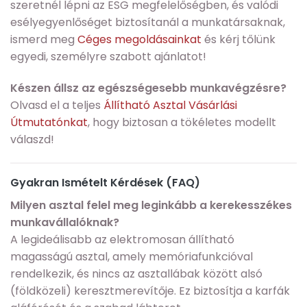
szeretnél lépni az ESG megfelelőségben, és valódi
esélyegyenlőséget biztosítanál a munkatársaknak,
ismerd meg
Céges megoldásainkat
és kérj tőlünk
egyedi, személyre szabott ajánlatot!
Készen állsz az egészségesebb munkavégzésre?
Olvasd el a teljes
Állítható Asztal Vásárlási
Útmutatónkat
, hogy biztosan a tökéletes modellt
válaszd!
Gyakran Ismételt Kérdések (FAQ)
Milyen asztal felel meg leginkább a kerekesszékes
munkavállalóknak?
A legideálisabb az elektromosan állítható
magasságú asztal, amely memóriafunkcióval
rendelkezik, és nincs az asztallábak között alsó
(földközeli) keresztmerevítője. Ez biztosítja a karfák