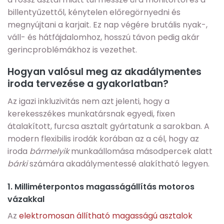
billentyűzettől, kénytelen előregörnyedni és
megnyújtani a karjait. Ez nap végére brutális nyak-,
váll- és hátfájdalomhoz, hosszú távon pedig akár
gerincproblémákhoz is vezethet.
Hogyan valósul meg az akadálymentes
iroda tervezése a gyakorlatban?
Az igazi inkluzivitás nem azt jelenti, hogy a
kerekesszékes munkatársnak egyedi, fixen
átalakított, furcsa asztalt gyártatunk a sarokban. A
modern flexibilis irodák korában az a cél, hogy az
iroda
bármelyik
munkaállomása másodpercek alatt
bárki
számára akadálymentessé alakítható legyen.
1. Milliméterpontos magasságállítás motoros
vázakkal
Az
elektromosan állítható magasságú asztalok