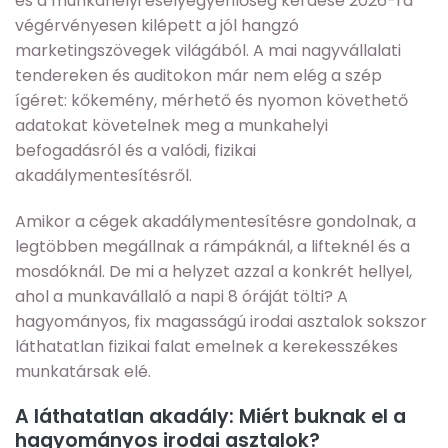
és a munkahelyi esélyegyenlőség kérdése 2026-ra
végérvényesen kilépett a jól hangzó
marketingszövegek világából. A mai nagyvállalati
tendereken és auditokon már nem elég a szép
ígéret: kőkemény, mérhető és nyomon követhető
adatokat követelnek meg a munkahelyi
befogadásról és a valódi, fizikai
akadálymentesítésről.
Amikor a cégek akadálymentesítésre gondolnak, a
legtöbben megállnak a rámpáknál, a lifteknél és a
mosdóknál. De mi a helyzet azzal a konkrét hellyel,
ahol a munkavállaló a napi 8 óráját tölti? A
hagyományos, fix magasságú irodai asztalok sokszor
láthatatlan fizikai falat emelnek a kerekesszékes
munkatársak elé.
A láthatatlan akadály: Miért buknak el a
hagyományos irodai asztalok?