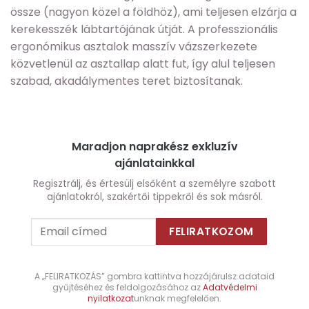
össze (nagyon közel a földhöz), ami teljesen elzárja a
kerekesszék lábtartójának útját. A professzionális
ergonómikus asztalok masszív vázszerkezete
közvetlenül az asztallap alatt fut, így alul teljesen
szabad, akadálymentes teret biztosítanak.
Maradjon naprakész exkluzív
ajánlatainkkal
Regisztrálj, és értesülj elsőként a személyre szabott
ajánlatokról, szakértői tippekről és sok másról.
A „FELIRATKOZÁS” gombra kattintva hozzájárulsz adataid
gyűjtéséhez és feldolgozásához az
Adatvédelmi
nyilatkozat
unknak megfelelően.