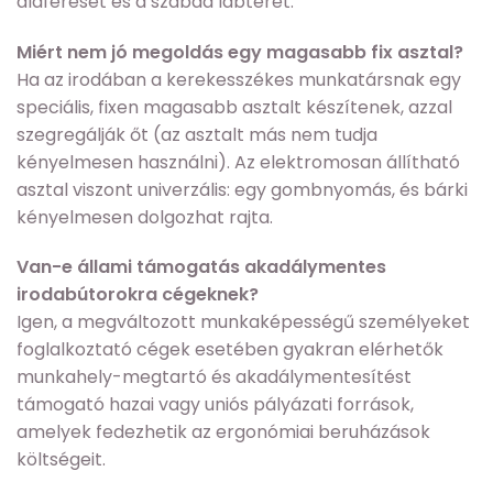
aláférését és a szabad lábteret.
Miért nem jó megoldás egy magasabb fix asztal?
Ha az irodában a kerekesszékes munkatársnak egy
speciális, fixen magasabb asztalt készítenek, azzal
szegregálják őt (az asztalt más nem tudja
kényelmesen használni). Az elektromosan állítható
asztal viszont univerzális: egy gombnyomás, és bárki
kényelmesen dolgozhat rajta.
Van-e állami támogatás akadálymentes
irodabútorokra cégeknek?
Igen, a megváltozott munkaképességű személyeket
foglalkoztató cégek esetében gyakran elérhetők
munkahely-megtartó és akadálymentesítést
támogató hazai vagy uniós pályázati források,
amelyek fedezhetik az ergonómiai beruházások
költségeit.