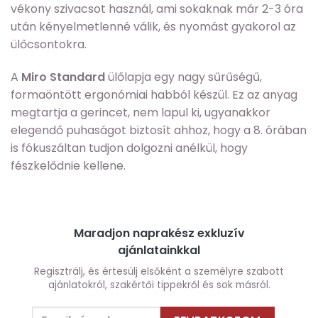
vékony szivacsot használ, ami sokaknak már 2-3 óra
után kényelmetlenné válik, és nyomást gyakorol az
ülőcsontokra.
A
Miro Standard
ülőlapja egy nagy sűrűségű,
formaöntött ergonómiai habból készül. Ez az anyag
megtartja a gerincet, nem lapul ki, ugyanakkor
elegendő puhaságot biztosít ahhoz, hogy a 8. órában
is fókuszáltan tudjon dolgozni anélkül, hogy
fészkelődnie kellene.
Maradjon naprakész exkluzív
ajánlatainkkal
Regisztrálj, és értesülj elsőként a személyre szabott
ajánlatokról, szakértői tippekről és sok másról.