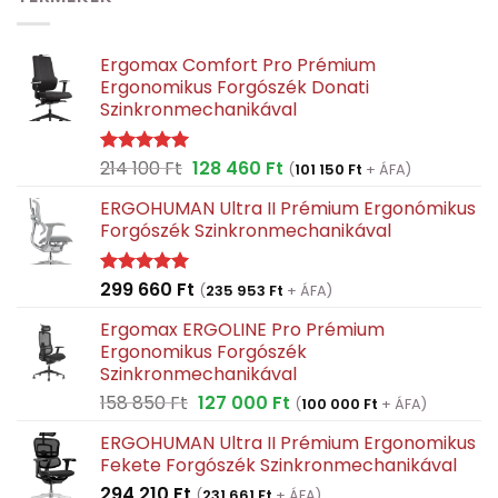
Ergomax Comfort Pro Prémium
Ergonomikus Forgószék Donati
Szinkronmechanikával
Original
Current
214 100
Ft
128 460
Ft
Értékelés:
(
101 150
Ft
+ ÁFA)
5.00
/ 5
price
price
ERGOHUMAN Ultra II Prémium Ergonómikus
was:
is:
Forgószék Szinkronmechanikával
214
128
100 Ft.
460 Ft.
299 660
Ft
Értékelés:
(
235 953
Ft
+ ÁFA)
5.00
/ 5
Ergomax ERGOLINE Pro Prémium
Ergonomikus Forgószék
Szinkronmechanikával
Original
Current
158 850
Ft
127 000
Ft
(
100 000
Ft
+ ÁFA)
price
price
ERGOHUMAN Ultra II Prémium Ergonomikus
was:
is:
Fekete Forgószék Szinkronmechanikával
158
127
294 210
Ft
850 Ft.
000 Ft.
(
231 661
Ft
+ ÁFA)