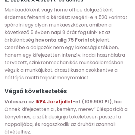
Munkaadóként vagy home office dolgozóként
érdemes feltenni a kérdést: Megéri-e 4.520 Forintot
spórolni egy olyan munkaeszközön, amiben a
következő 5 évben napi 8 órát fog ülni? Ez az
árkülönbség
havonta alig 75 Forintot
jelent.
Cserébe a dolgozók nem egy lakossági székben,
hanem egy kifejezetten intenzív, irodai használatra
tervezett, szinkronmechanikás munkaállomásban
végzik a munkájukat, drasztikusan csökkentve a
hátfájás miatti teljesítményromlást.
Végső következtetés
Válassza az
IKEA Järvfjället
-et (109.900 Ft), ha:
Önnek kifejezetten a „kemény, merev” üléspozíció a
kényelmes, a szék designja tökéletesen passzol a
nappalijába, és ragaszkodik az áruházi azonnali
átvételhez.