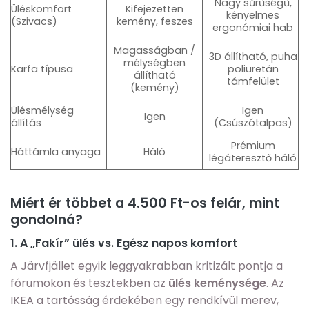
Nagy sűrűségű,
Üléskomfort
Kifejezetten
kényelmes
(Szivacs)
kemény, feszes
ergonómiai hab
Magasságban /
3D állítható, puha
mélységben
Karfa típusa
poliuretán
állítható
támfelület
(kemény)
Ülésmélység
Igen
Igen
állítás
(Csúszótalpas)
Prémium
Háttámla anyaga
Háló
légáteresztő háló
Miért ér többet a 4.500 Ft-os felár, mint
gondolná?
1. A „Fakír” ülés vs. Egész napos komfort
A Järvfjället egyik leggyakrabban kritizált pontja a
fórumokon és tesztekben az
ülés keménysége
. Az
IKEA a tartósság érdekében egy rendkívül merev,