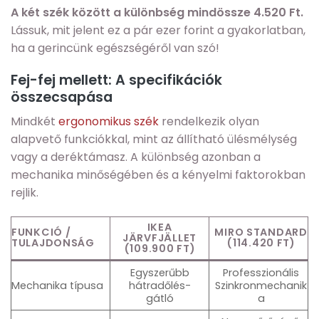
A két szék között a különbség mindössze 4.520 Ft.
Lássuk, mit jelent ez a pár ezer forint a gyakorlatban,
ha a gerincünk egészségéről van szó!
Fej-fej mellett: A specifikációk
összecsapása
Mindkét
ergonomikus szék
rendelkezik olyan
alapvető funkciókkal, mint az állítható ülésmélység
vagy a deréktámasz. A különbség azonban a
mechanika minőségében és a kényelmi faktorokban
rejlik.
IKEA
FUNKCIÓ /
MIRO STANDARD
JÄRVFJÄLLET
TULAJDONSÁG
(114.420 FT)
(109.900 FT)
Egyszerűbb
Professzionális
Mechanika típusa
hátradőlés-
Szinkronmechanik
gátló
a