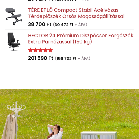
TÉRDEPLŐ Compact Stabil Acélvázas
Térdeplőszék Orsós Magasságállítással
38 700
Ft
(
30 472
Ft
+ ÁFA)
HECTOR 24 Prémium Diszpécser Forgószék
Extra Párnázással (150 kg)
201 590
Ft
Értékelés:
(
158 732
Ft
+ ÁFA)
5.00
/ 5