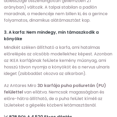
dőlésszöge összehangoltan (jellemzően 2:1
arányban) változik. A talpai stabilan a padlón
maradnak, a medencéje nem billen ki, és a gerince
folyamatos, dinamikus alátámasztást kap.
3. A karfa: Nem mindegy, min támaszkodik a
könyöke
Mindkét széken állítható a karfa, ami hatalmas
előrelépés az olcsóbb modellekhez képest. Azonban
az IKEA karfájának felülete kemény műanyag, ami
hosszú távon nyomja a könyököt és a nervus ulnaris
ideget (zsibbadást okozva az alkarban).
Az Antares Miro
3D karfája puha poliuretán (PU)
felülettel
van ellátva. Nemcsak magasságban és
előre-hátra állítható, de a puha felület kíméli az
ízületeket a gépelés közbeni letámasztásnál.
📈 B2B ROI: A 4.520 Ft-os döntés