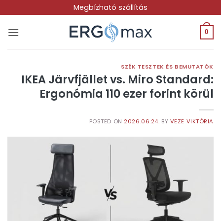
Skip
Megbízható szállítás
to
content
0
SZÉK TESZTEK ÉS BEMUTATÓK
IKEA Järvfjället vs. Miro Standard:
Ergonómia 110 ezer forint körül
POSTED ON
2026.06.24.
BY
VEZE VIKTÓRIA