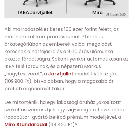
Aki ma irodaszéket keres 100 ezer forint felett, az
már nem köt kompromisszumot. Ebben az
árkategóriában az emberek valódi megoldást
keresnek a hátfájásra és a 8-10 órás ülőmunka
okozta fáradtságra. Sokan ilyenkor automatikusan az
IKEA felé fordulnak, és a népszerű Markus
„nagytestvérét”, a
Järvfjället
modellt választják
(109.900 Ft), bízva abban, hogy a magasabb ár
profibb ergonómiát takar.
De mi történik, ha egy lakossági áruház „okosított”
székét összeeresztjük egy ízig-vérig professzionális
irodabútor-gyártó belépő prémium modelljével, a
Miro Standarddal
(114.420 Ft)?