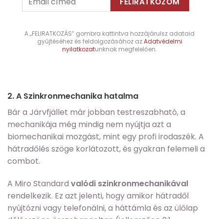
A „FELIRATKOZÁS” gombra kattintva hozzájárulsz adataid
gyűjtéséhez és feldolgozásához az
Adatvédelmi
nyilatkozat
unknak megfelelően.
2. A Szinkronmechanika hatalma
Bár a Järvfjället már jobban testreszabható, a
mechanikája még mindig nem nyújtja azt a
biomechanikai mozgást, mint egy profi irodaszék. A
hátradőlés szöge korlátozott, és gyakran felemeli a
combot.
A Miro Standard
valódi szinkronmechanikával
rendelkezik. Ez azt jelenti, hogy amikor hátradől
nyújtózni vagy telefonálni, a háttámla és az ülőlap