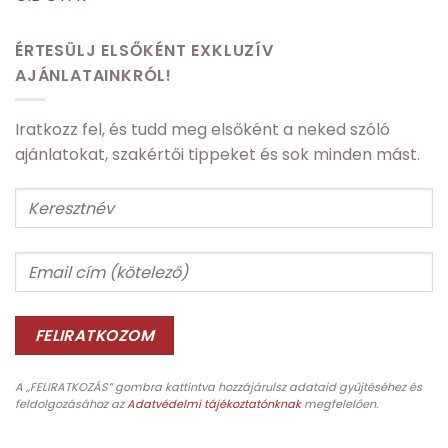
ÉRTESÜLJ ELSŐKÉNT EXKLUZÍV
AJÁNLATAINKRÓL!
Iratkozz fel, és tudd meg elsőként a neked szóló
ajánlatokat, szakértői tippeket és sok minden mást.
A „FELIRATKOZÁS” gombra kattintva hozzájárulsz adataid gyűjtéséhez és
feldolgozásához az
Adatvédelmi tájékoztatónknak
megfelelően.