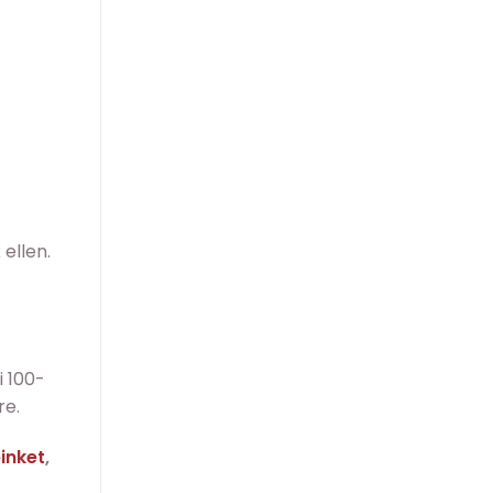
ellen.
i 100-
re.
inket
,