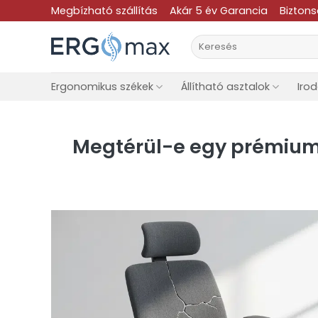
Skip
Megbízható szállítás
Akár 5 év Garancia
Bizton
to
Keresés
content
a
következőre:
Ergonomikus székek
Állítható asztalok
Iro
Megtérül-e egy prémium