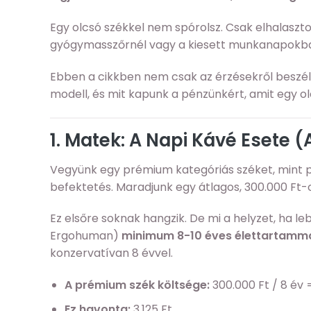
Egy olcsó székkel nem spórolsz. Csak elhalaszto
gyógymasszőrnél vagy a kiesett munkanapokban
Ebben a cikkben nem csak az érzésekről beszél
modell, és mit kapunk a pénzünkért, amit egy o
1. Matek: A Napi Kávé Esete 
Vegyünk egy prémium kategóriás széket, mint 
befektetés. Maradjunk egy átlagos, 300.000 Ft-o
Ez elsőre soknak hangzik. De mi a helyzet, ha leb
Ergohuman)
minimum 8-10 éves élettartamm
konzervatívan 8 évvel.
A prémium szék költsége:
300.000 Ft / 8 év 
Ez havonta:
3.125 Ft.