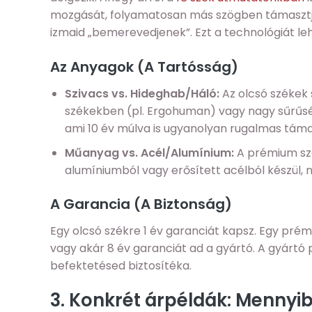
mozgását, folyamatosan más szögben támasztja 
izmaid „bemerevedjenek”. Ezt a technológiát le
Az Anyagok (A Tartósság)
Szivacs vs. Hideghab/Háló:
Az olcsó székek 
székekben (pl. Ergohuman) vagy nagy sűrűség
ami 10 év múlva is ugyanolyan rugalmas támas
Műanyag vs. Acél/Alumínium:
A prémium szé
alumíniumból vagy erősített acélból készül
A Garancia (A Biztonság)
Egy olcsó székre 1 év garanciát kapsz. Egy prém
vagy akár 8 év garanciát ad a gyártó. A gyártó p
befektetésed biztosítéka.
3. Konkrét árpéldák: Menny