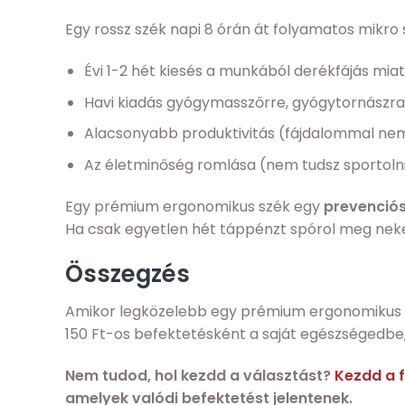
Egy rossz szék napi 8 órán át folyamatos mikro
Évi 1-2 hét kiesés a munkából derékfájás mia
Havi kiadás gyógymasszőrre, gyógytornászra
Alacsonyabb produktivitás (fájdalommal nem 
Az életminőség romlása (nem tudsz sportolni,
Egy prémium ergonomikus szék egy
prevenciós
Ha csak egyetlen hét táppénzt spórol meg neked 8
Összegzés
Amikor legközelebb egy prémium ergonomikus szé
150 Ft-os befektetésként a saját egészségedbe
Nem tudod, hol kezdd a választást?
Kezdd a 
amelyek valódi befektetést jelentenek.