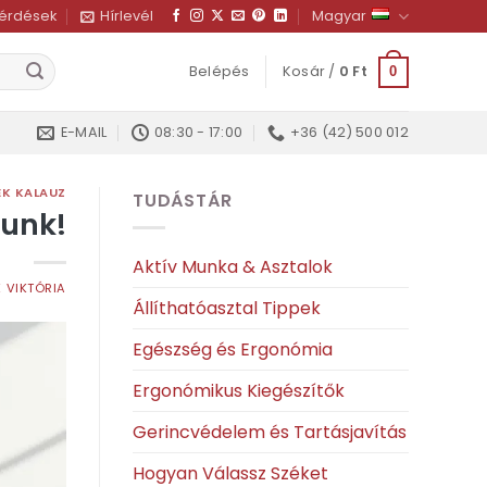
kérdések
Hírlevél
Magyar
Belépés
Kosár /
0
Ft
0
E-MAIL
08:30 - 17:00
+36 (42) 500 012
ÉK KALAUZ
TUDÁSTÁR
unk!
Aktív Munka & Asztalok
 VIKTÓRIA
Állíthatóasztal Tippek
Egészség és Ergonómia
Ergonómikus Kiegészítők
Gerincvédelem és Tartásjavítás
Hogyan Válassz Széket