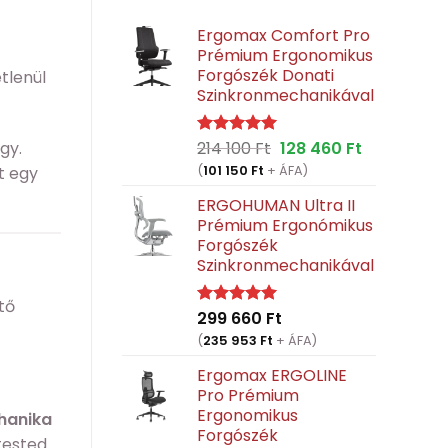
Ergomax Comfort Pro
Prémium Ergonomikus
Forgószék Donati
tlenül
Szinkronmechanikával
Original
Current
gy.
214 100
Ft
128 460
Ft
Értékelés:
5.00
/ 5
price
price
t egy
(
101 150
Ft
+ ÁFA)
was:
is:
ERGOHUMAN Ultra II
214
128
Prémium Ergonómikus
100 Ft.
460 Ft.
Forgószék
Szinkronmechanikával
tő
299 660
Ft
Értékelés:
5.00
/ 5
(
235 953
Ft
+ ÁFA)
Ergomax ERGOLINE
Pro Prémium
Ergonomikus
hanika
Forgószék
 tested