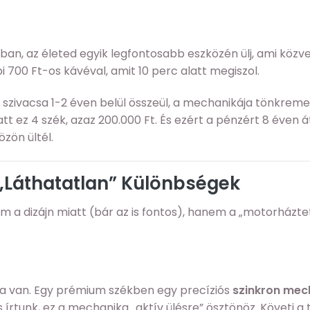
ában, az életed egyik legfontosabb eszközén ülj, ami közve
i 700 Ft-os kávéval, amit 10 perc alatt megiszol.
 szivacsa 1-2 éven belül összeül, a mechanikája tönkreme
tt ez 4 szék, azaz 200.000 Ft. És ezért a pénzért 8 éven á
zön ültél.
 „Láthatatlan” Különbségek
m a dizájn miatt (bár az is fontos), hanem a „motorházte
a van. Egy prémium székben egy precíziós
szinkron mec
s írtunk, ez a mechanika „aktív ülésre” ösztönöz. Követi a