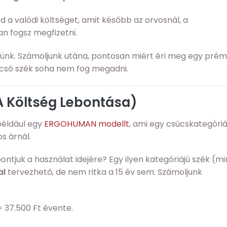
d a valódi költséget, amit később az orvosnál, a
 fogsz megfizetni.
ünk. Számoljunk utána, pontosan miért éri meg egy pré
lcsó szék soha nem fog megadni.
(A Költség Lebontása)
például egy
ERGOHUMAN modellt
, ami egy csúcskategóri
s árnál.
ontjuk a használat idejére? Egy ilyen kategóriájú szék (mi
al
tervezhető, de nem ritka a 15 év sem. Számoljunk
= 37.500 Ft évente.