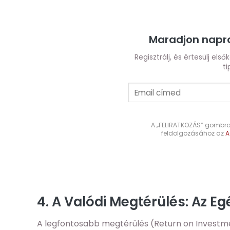
Maradjon napra
Regisztrálj, és értesülj els
ti
A „FELIRATKOZÁS” gombra 
feldolgozásához az
A
4. A Valódi Megtérülés: Az E
A legfontosabb megtérülés (Return on Investm