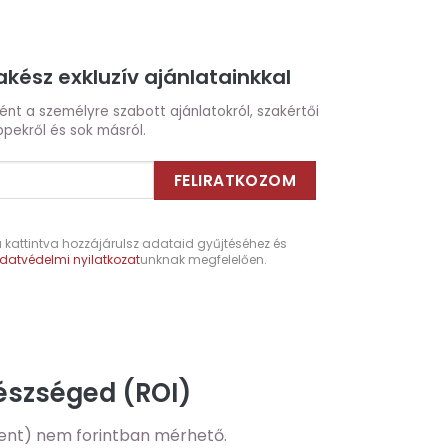
kész exkluzív ajánlatainkkal
őként a személyre szabott ajánlatokról, szakértői
ppekről és sok másról.
kattintva hozzájárulsz adataid gyűjtéséhez és
datvédelmi nyilatkozat
unknak megfelelően.
gészséged (ROI)
ent) nem forintban mérhető.