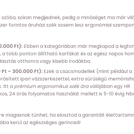
 szóba, sokan megijednek, pedig a minőséget ma már vil
 ezer forintos áruházi szék sosem lesz ergonómiai szempo
.000 Ft):
Ebben a kategóriában már megkapod a legfo
t, a több ponton állítható karfákat és az egész napos ho
álasztás otthonra vagy kisebb irodákba.
 Ft – 300.000 Ft):
Ezek a csúcsmodellek (mint például a
rősített ipari vázszerkezettel, extra sűrűségű memóriah
 Itt a
prémium ergonomikus szék ára
valójában egy HR
os, 24 órás folyamatos használat mellett is 5-10 évig hib
re magasnak tűnhet, ha elosztod a garantált élettartam
árába kerül az egészséges gerinced!