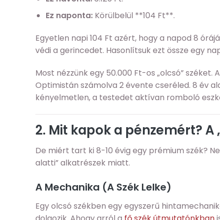
Ez naponta:
Körülbelül **104 Ft**.
Egyetlen napi 104 Ft azért, hogy a napod 8 óráj
védi a gerincedet. Hasonlítsuk ezt össze egy nap
Most nézzünk egy 50.000 Ft-os „olcsó” széket. A
Optimistán számolva 2 évente cseréled. 8 év ala
kényelmetlen, a testedet aktívan romboló eszkö
2. Mit kapok a pénzemért? A
De miért tart ki 8-10 évig egy prémium szék? Ne
alatti” alkatrészek miatt.
A Mechanika (A Szék Lelke)
Egy olcsó székben egy egyszerű hintamechanik
dolgozik. Ahogy arról a
fő szék útmutatónkban
i