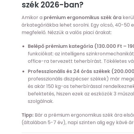
szék 2026-ban?
Amikor a
prémium ergonomikus szék ára
kerül
árkategóriákba lehet sorolni. Egy olcsó, 40-50
megfelelő. Nézzük a valós piaci árakat:
Belépő prémium kategória (130.000 Ft – 190
funkciókat: az intelligens szinkronmechaniká
office-ra tervezett teherbírást. Tökéletes v
Professzionális és 24 órás székek (200.000
professzionális diszpécser székek) már mege
és akár 150 kg-os teherbírással rendelkeznek.
befektetés, hiszen ezek az eszközök 3 műszak
szolgálnak.
Tipp:
Bár a prémium ergonomikus szék ára első
(általában 5-7 év), napi szinten alig egy kávé 