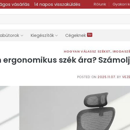
ságos vásárlás
14 napos visszaküldés
Rólunk
Gyakori 
dabútorok
Kiegészítők
Cégeknek
HOGYAN VÁLASSZ SZÉKET
,
IRODASZ
 ergonomikus szék ára? Számolj
POSTED ON
2025.11.07.
BY
VEZE