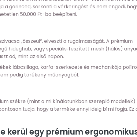
a gerinced, serkenti a vérkeringést és nem engedi, hog
hetetlen 50.000 Ft-ba beépíteni.
szivacsa „összeül”, elveszti a rugalmasságát. A prémium
ű hideghab, vagy speciális, feszített mesh (hálós) anya
zt ad, mint az első napon.
kek lábcsillaga, karfa-szerkezete és mechanikája políro
, nem pedig törékeny műanyagból.
ium székre (mint a mi kínálatunkban szereplő modellek) 3
ontosan tudja, hogy a terméke ennyi ideig bírni fogja. Ez 
ibe kerül egy prémium ergonomiku