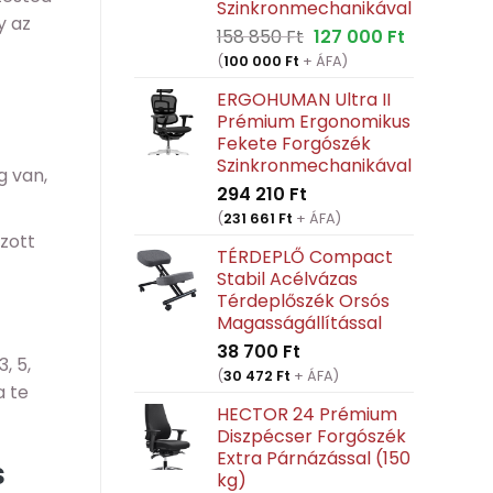
Szinkronmechanikával
y az
Original
Current
158 850
Ft
127 000
Ft
price
price
(
100 000
Ft
+ ÁFA)
was:
is:
ERGOHUMAN Ultra II
158
127
Prémium Ergonomikus
850 Ft.
000 Ft.
Fekete Forgószék
Szinkronmechanikával
g van,
294 210
Ft
(
231 661
Ft
+ ÁFA)
zott
TÉRDEPLŐ Compact
Stabil Acélvázas
Térdeplőszék Orsós
Magasságállítással
38 700
Ft
, 5,
(
30 472
Ft
+ ÁFA)
a te
HECTOR 24 Prémium
Diszpécser Forgószék
Extra Párnázással (150
s
kg)