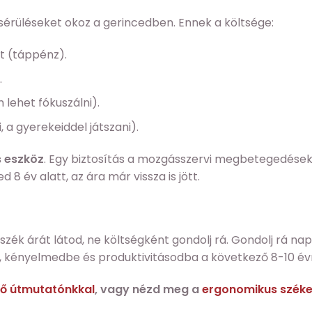
 sérüléseket okoz a gerincedben. Ennek a költsége:
tt (táppénz).
.
lehet fókuszálni).
 a gyerekeiddel játszani).
 eszköz
. Egy biztosítás a mozgásszervi megbetegedések 
 év alatt, az ára már vissza is jött.
k árát látod, ne költségként gondolj rá. Gondolj rá nap
, kényelmedbe és produktivitásodba a következő 8-10 év
fő útmutatónkkal
, vagy nézd meg a
ergonomikus széke